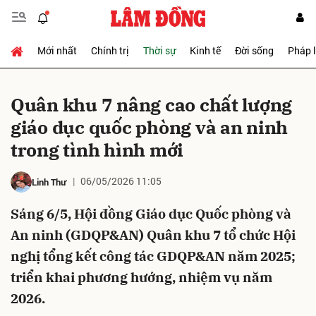
Mới nhất
Chính trị
Thời sự
Kinh tế
Đời sống
Pháp 
Gửi bình luận
Quân khu 7 nâng cao chất lượng
giáo dục quốc phòng và an ninh
trong tình hình mới
06/05/2026 11:05
Linh Thư
Sáng 6/5, Hội đồng Giáo dục Quốc phòng và
Hủy
Gửi
An ninh (GDQP&AN) Quân khu 7 tổ chức Hội
nghị tổng kết công tác GDQP&AN năm 2025;
triển khai phương hướng, nhiệm vụ năm
2026.