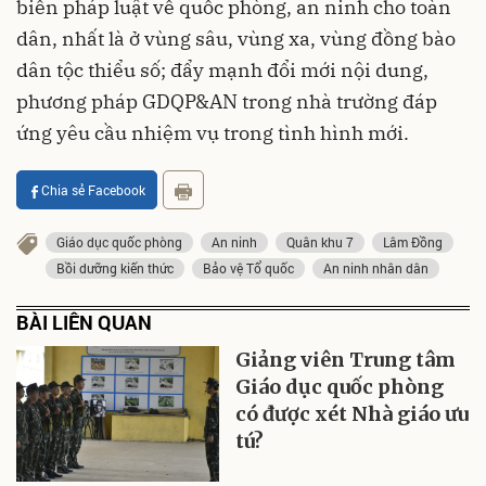
biến pháp luật về quốc phòng, an ninh cho toàn
dân, nhất là ở vùng sâu, vùng xa, vùng đồng bào
dân tộc thiểu số; đẩy mạnh đổi mới nội dung,
phương pháp GDQP&AN trong nhà trường đáp
ứng yêu cầu nhiệm vụ trong tình hình mới.
Chia sẻ Facebook
Giáo dục quốc phòng
An ninh
Quân khu 7
Lâm Đồng
Bồi dưỡng kiến thức
Bảo vệ Tổ quốc
An ninh nhân dân
BÀI LIÊN QUAN
Giảng viên Trung tâm
Giáo dục quốc phòng
có được xét Nhà giáo ưu
tú?