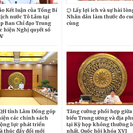
o Kết luận của Tổng Bí
Lấy lợi ích và sự hài lòn
tịch nước Tô Lâm tại
Nhân dân làm thước đo cu
p Ban Chỉ đạo Trung
cùng
c hiện Nghị quyết số
TW
QH tỉnh Lâm Đồng góp
Tăng cường phối hợp giữa 
hiện các chính sách
biểu Trung ương và địa p
động lực phát triển
tại Kỳ họp không thường l
à thúc đẩy đổi mới
nhất, Quốc hội khóa XVI