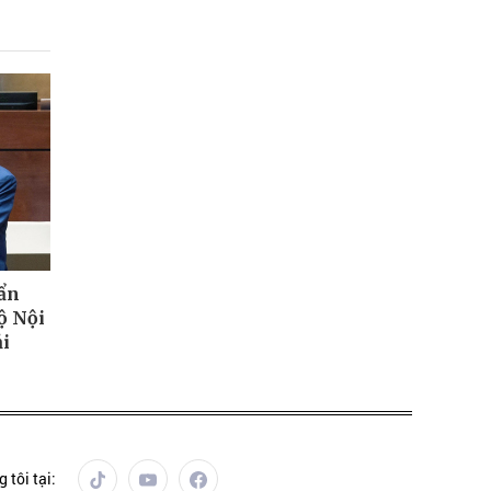
uẩn
ộ Nội
ải
 tôi tại: