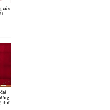
g của
ối
đại
hương
ệ thứ