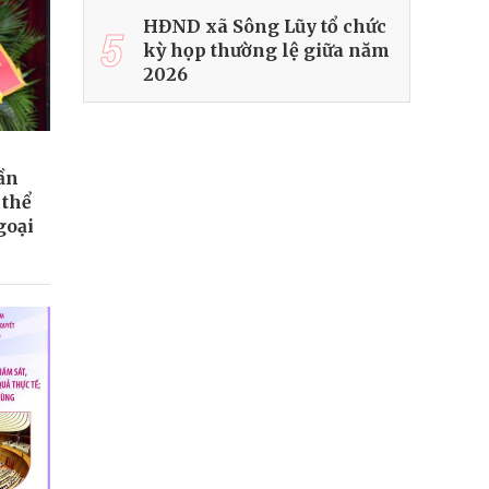
HĐND xã Sông Lũy tổ chức
5
kỳ họp thường lệ giữa năm
2026
ần
 thể
goại