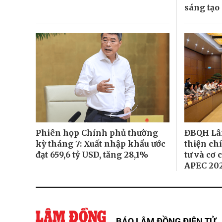
sáng tạo
Phiên họp Chính phủ thường
ĐBQH Lâ
kỳ tháng 7: Xuất nhập khẩu ước
thiện ch
đạt 659,6 tỷ USD, tăng 28,1%
tư và cơ 
APEC 20
BÁO LÂM ĐỒNG ĐIỆN TỬ