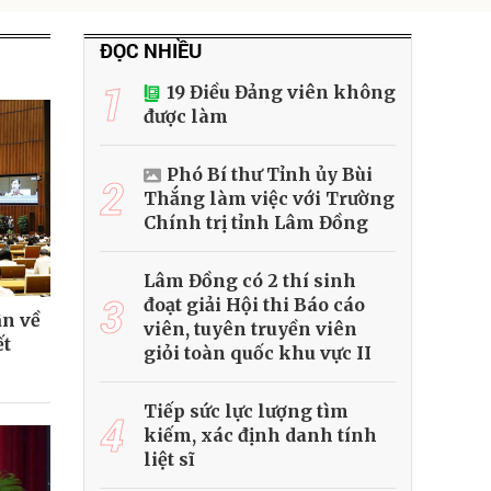
ĐỌC NHIỀU
1
19 Điều Đảng viên không
được làm
Phó Bí thư Tỉnh ủy Bùi
2
Thắng làm việc với Trường
Chính trị tỉnh Lâm Đồng
Lâm Đồng có 2 thí sinh
3
đoạt giải Hội thi Báo cáo
ận về
viên, tuyên truyền viên
ết
giỏi toàn quốc khu vực II
Tiếp sức lực lượng tìm
4
kiếm, xác định danh tính
liệt sĩ