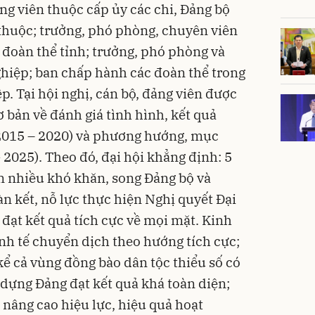
ng viên thuộc cấp ủy các chi, Đảng bộ
 thuộc; trưởng, phó phòng, chuyên viên
, đoàn thể tỉnh; trưởng, phó phòng và
hiệp; ban chấp hành các đoàn thể trong
p. Tại hội nghị, cán bộ, đảng viên được
 bản về đánh giá tình hình, kết quả
2015 – 2020) và phương hướng, mục
 2025). Theo đó, đại hội khẳng định: 5
n nhiều khó khăn, song Đảng bộ và
 kết, nỗ lực thực hiện Nghị quyết Đại
I đạt kết quả tích cực về mọi mặt. Kinh
inh tế chuyển dịch theo hướng tích cực;
kể cả vùng đồng bào dân tộc thiểu số có
 dựng Đảng đạt kết quả khá toàn diện;
 nâng cao hiệu lực, hiệu quả hoạt