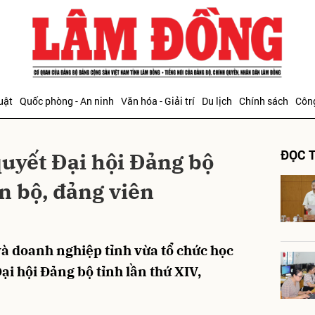
bình luận
uật
Quốc phòng - An ninh
Văn hóa - Giải trí
Du lịch
Chính sách
Công
ĐỌC T
quyết Đại hội Đảng bộ
n bộ, đảng viên
Hủy
G
à doanh nghiệp tỉnh vừa tổ chức học
ại hội Đảng bộ tỉnh lần thứ XIV,