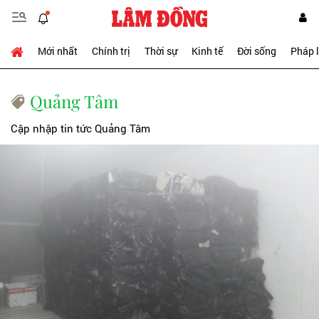
Mới nhất
Chính trị
Thời sự
Kinh tế
Đời sống
Pháp 
Quảng Tâm
Cập nhập tin tức Quảng Tâm