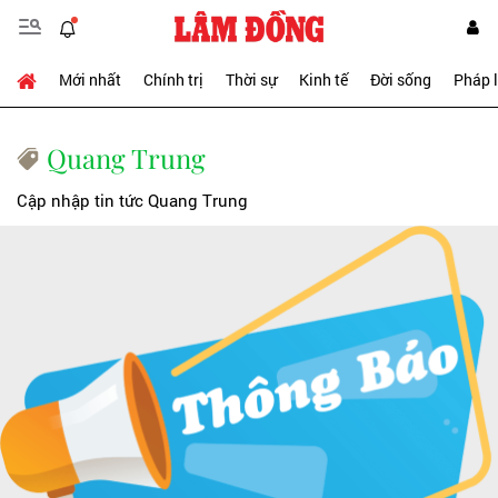
Mới nhất
Chính trị
Thời sự
Kinh tế
Đời sống
Pháp 
Quang Trung
Cập nhập tin tức Quang Trung