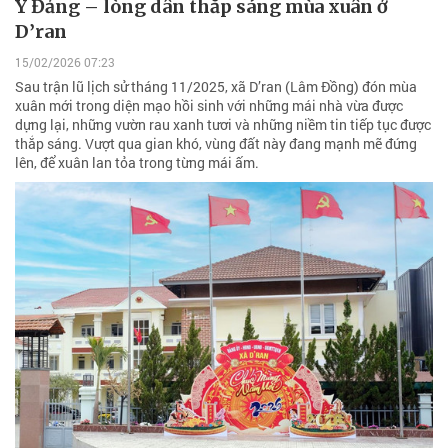
Ý Đảng – lòng dân thắp sáng mùa xuân ở
D’ran
15/02/2026 07:23
Sau trận lũ lịch sử tháng 11/2025, xã D’ran (Lâm Đồng) đón mùa
xuân mới trong diện mạo hồi sinh với những mái nhà vừa được
dựng lại, những vườn rau xanh tươi và những niềm tin tiếp tục được
thắp sáng. Vượt qua gian khó, vùng đất này đang mạnh mẽ đứng
lên, để xuân lan tỏa trong từng mái ấm.