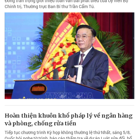
Đồng trân trọng giới thiệu toàn văn bài phát biểu của Ủy viên Bộ
Chính trị, Thường trực Ban Bí thư Trần Cẩm Tú.
Hoàn thiện khuôn khổ pháp lý về ngân hàng
và phòng, chống rửa tiền
Tiếp tục chương trình Kỳ họp không thường lệ thứ Nhất, sáng 5/8,
Quốc hội nghe tờ trình, báo cáo thẩm tra về dự án Luật sửa đổi, bổ