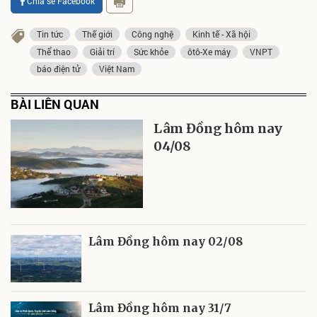
Chia sẻ Facebook
Tin tức
Thế giới
Công nghệ
Kinh tế - Xã hội
Thể thao
Giải trí
Sức khỏe
ôtô-Xe máy
VNPT
báo điện tử
Việt Nam
BÀI LIÊN QUAN
Lâm Đồng hôm nay
04/08
Lâm Đồng hôm nay 02/08
Lâm Đồng hôm nay 31/7