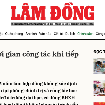
bình luận
ật
Quốc phòng - An ninh
Văn hóa - Giải trí
Du lịch
Chính sách
Công 
i gian công tác khi tiếp
ĐỌC T
Hủy
G
,5 năm làm hợp đồng không xác định
 tại phòng chính trị và công tác học
 trữ ở trường đại học, có đóng BHXH
ời hoạt động không chuyên trách cấp