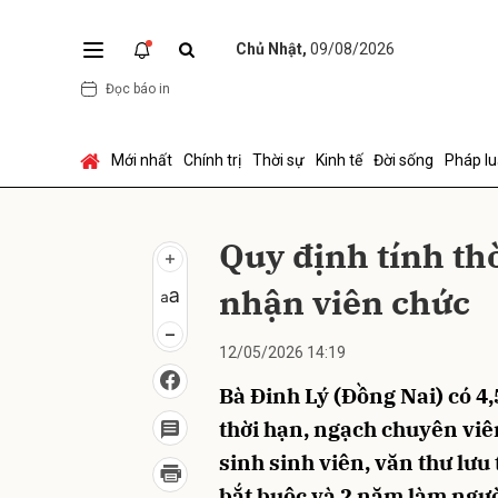
Chủ Nhật,
09/08/2026
Đọc báo in
Gửi 
Mới nhất
Chính trị
Thời sự
Kinh tế
Đời sống
Pháp lu
Quy định tính thờ
nhận viên chức
12/05/2026 14:19
Bà Đinh Lý (Đồng Nai) có 4
thời hạn, ngạch chuyên viên
sinh sinh viên, văn thư lưu
bắt buộc và 2 năm làm ngư