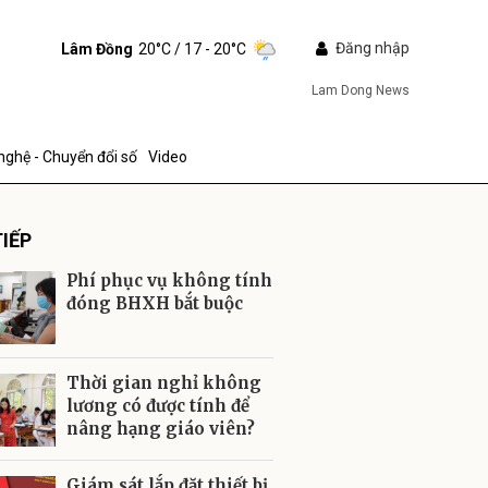
Đăng nhập
Lâm Đồng
20°C
/ 17 - 20°C
Lam Dong News
nghệ - Chuyển đổi số
Video
IẾP
Phí phục vụ không tính
đóng BHXH bắt buộc
ửi
Thời gian nghỉ không
lương có được tính để
nâng hạng giáo viên?
Giám sát lắp đặt thiết bị