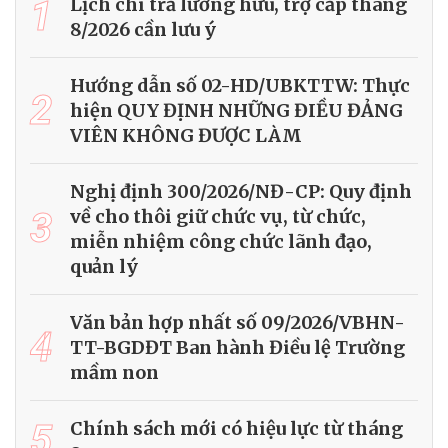
1
Lịch chi trả lương hưu, trợ cấp tháng
8/2026 cần lưu ý
Hướng dẫn số 02-HD/UBKTTW: Thực
2
hiện QUY ĐỊNH NHỮNG ĐIỀU ĐẢNG
VIÊN KHÔNG ĐƯỢC LÀM
Nghị định 300/2026/NĐ-CP: Quy định
3
về cho thôi giữ chức vụ, từ chức,
miễn nhiệm công chức lãnh đạo,
quản lý
Văn bản hợp nhất số 09/2026/VBHN-
4
TT-BGDĐT Ban hành Điều lệ Trường
mầm non
5
Chính sách mới có hiệu lực từ tháng