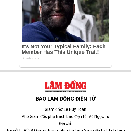
BÁO LÂM ĐỒNG ĐIỆN TỬ
Giám đốc: Lê Huy Toàn
Phó Giám đốc phụ trách báo điện tử: Vũ Ngọc Tú
Địa chỉ:
Trụ sở 1: Số 38 Quang Trung, phường Lâm Viên - Đà Lạt, tỉnh Lâm