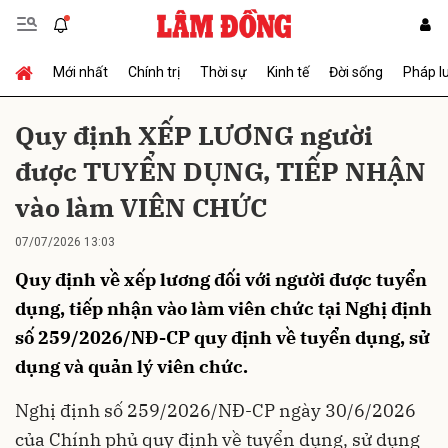
Mới nhất
Chính trị
Thời sự
Kinh tế
Đời sống
Pháp l
Gửi bình luận
Quy định XẾP LƯƠNG người
được TUYỂN DỤNG, TIẾP NHẬN
vào làm VIÊN CHỨC
07/07/2026 13:03
Quy định về xếp lương đối với người được tuyển
Hủy
Gửi
dụng, tiếp nhận vào làm viên chức tại Nghị định
số 259/2026/NĐ-CP quy định về tuyển dụng, sử
dụng và quản lý viên chức.
Nghị định số 259/2026/NĐ-CP ngày 30/6/2026
của Chính phủ quy định về tuyển dụng, sử dụng