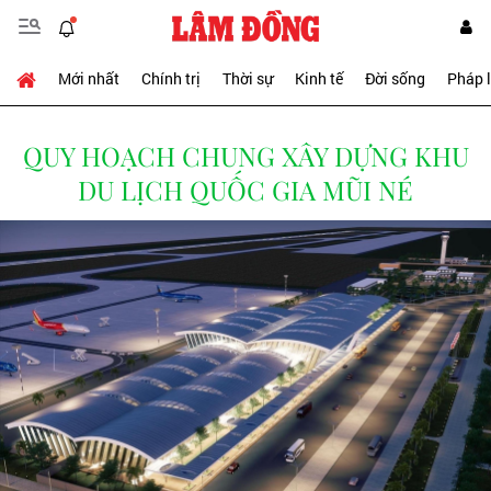
Mới nhất
Chính trị
Thời sự
Kinh tế
Đời sống
Pháp 
QUY HOẠCH CHUNG XÂY DỰNG KHU
DU LỊCH QUỐC GIA MŨI NÉ