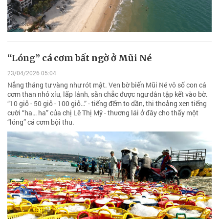
“Lóng” cá cơm bất ngờ ở Mũi Né
23/04/2026 05:04
Nắng tháng tư vàng như rót mật. Ven bờ biển Mũi Né vô số con cá
cơm than nhỏ xíu, lấp lánh, săn chắc được ngư dân tập kết vào bờ.
“10 giỏ - 50 giỏ - 100 giỏ…” - tiếng đếm to dần, thi thoảng xen tiếng
cười “ha… ha” của chị Lê Thị Mỹ - thương lái ở đây cho thấy một
“lóng” cá cơm bội thu.