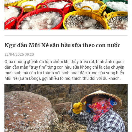
Ngư dân Mũi Né săn hàu sữa theo con nước
22/04/2026 09:20
Giữa những ghềnh đá lởm chởm khi thủy triều rút, hình ảnh người
dân cần mẫn “truy tìm” từng con hàu sữa không chỉ là câu chuyện
mưu sinh mà còn trở thành nét sinh hoạt đặc trưng của vùng biển
Mũi Né (Lâm Đồng), gợi nhiều tò mò, thích thú đối với du khách.