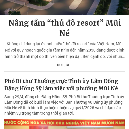
Nâng tầm “thủ đô resort” Mũi
Né
Không chỉ dừng lại ở danh hiệu “thủ đô resort” của Việt Nam, Mũi
Né với quy hoạch quốc gia tầm nhìn đến năm 2050 đang được định
hình trở thành một đô thị ven biển hiện đại. Bên cạnh đó, với những
đột phá về hạ tầng giao thông, vùng đất này đang chuyển mình
DU LỊCH
mạnh mẽ, hứa hẹn sẽ trở thành điểm đến hàng đầu khu vực châu Á -
Thái Bình Dương.
Phó Bí thư Thường trực Tỉnh ủy Lâm Đồng
Đặng Hồng Sỹ làm việc với phường Mũi Né
Sáng 29/4, đồng chí Đặng Hồng Sỹ, Phó Bí thư Thường trực Tỉnh ủy
Lâm Đồng đã có buổi làm việc với Ban Thường vụ Đảng ủy phường
Mũi Né về tình hình thực hiện nhiệm vụ quý I/2026 và chỉ đạo các
nhiệm vụ trọng tâm trong thời gian tới.