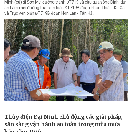
Minh (cũ) đi Sơn Mỹ; đường tránh ĐT719 và cầu qua sông Dinh; dự
án Làm mới đường trục ven biển ĐT719B đoạn Phan Thiết - Kê Gà
và Trục ven biển ĐT719B đoạn Hòn Lan - Tân Hải.
Thủy điện Đại Ninh chủ động các giải pháp,
sẵn sàng vận hành an toàn trong mùa mưa
bão năm 2026