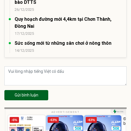
bào DTTS
26/12/2025
Quy hoạch đường mới 4,4km tại Chơn Thành,
Đồng Nai
17/12/2025
Sức sống mới từ những sân chơi ở nông thôn
14/12/2025
Gửi bình luận
U
ADVERTISEMENT
Đai 
-6%
-63%
-63%
bé 
1-9 