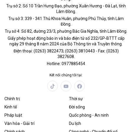
Trụ sở 2: Số 10 Trần Hưng Đạo, phường Xuân Hương - Đà Lạt, tỉnh
Lâm Đồng.
Trụ sở 3: 339 - 341 Thủ Khoa Huân, phường Phú Thủy, tỉnh Lâm
Đồng.
Trụ sở 4: Số 82, đường 23/3, phường Bắc Gia Nghĩa, tỉnh Lâm Đồng.
Giấy phép hoạt động báo in và báo điện tử số 232/GP-BTTT cấp
ngày 29 tháng 8 năm 2024 của Bộ Thông tin và Truyền thông.
Điện thoại: (0263) 3822473; (0263) 3810443 - Fax: (0263)
3827608.
Hotline: 0977885454
Kết nối chúng tôi tại:
Chính trị
Thời sự
Kinh tế
Đời sống
Pháp luật
Quốc phòng - An ninh
Văn hóa - Giải trí
Du lịch
Chính sách
Công nghệ - Chuyển đổi số