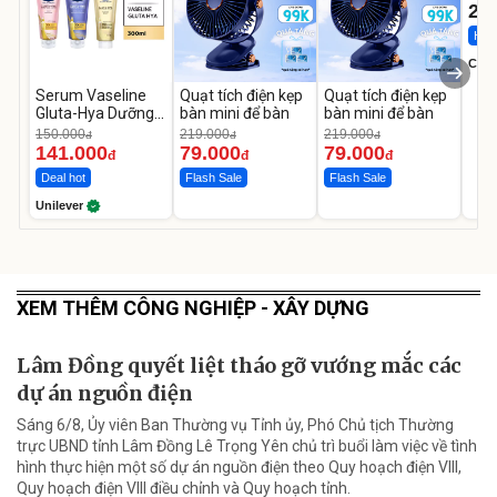
22
Hot 
Cecil
Serum Vaseline
Quạt tích điện kẹp
Quạt tích điện kẹp
Gluta-Hya Dưỡng
bàn mini để bàn
bàn mini để bàn
Da Sáng Mịn Sau 7
150.000
219.000
219.000
đ
đ
đ
Ngày
141.000
79.000
79.000
đ
đ
đ
Deal hot
Flash Sale
Flash Sale
Unilever
XEM THÊM CÔNG NGHIỆP - XÂY DỰNG
Lâm Đồng quyết liệt tháo gỡ vướng mắc các
dự án nguồn điện
Sáng 6/8, Ủy viên Ban Thường vụ Tỉnh ủy, Phó Chủ tịch Thường
trực UBND tỉnh Lâm Đồng Lê Trọng Yên chủ trì buổi làm việc về tình
hình thực hiện một số dự án nguồn điện theo Quy hoạch điện VIII,
Quy hoạch điện VIII điều chỉnh và Quy hoạch tỉnh.