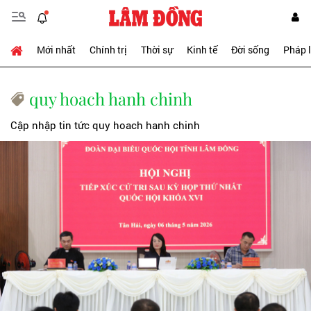
Mới nhất
Chính trị
Thời sự
Kinh tế
Đời sống
Pháp 
quy hoach hanh chinh
Cập nhập tin tức quy hoach hanh chinh