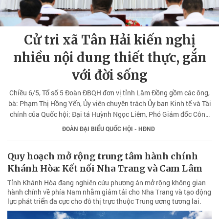
Cử tri xã Tân Hải kiến nghị
nhiều nội dung thiết thực, gắn
với đời sống
Chiều 6/5, Tổ số 5 Đoàn ĐBQH đơn vị tỉnh Lâm Đồng gồm các ông,
bà: Phạm Thị Hồng Yến, Ủy viên chuyên trách Ủy ban Kinh tế và Tài
chính của Quốc hội; Đại tá Huỳnh Ngọc Liêm, Phó Giám đốc Công
an tỉnh, Ủy viên Ủy ban Quốc phòng, An ninh và Đối ngoại của Quốc
ĐOÀN ĐẠI BIỂU QUỐC HỘI - HĐND
hội; Linh mục Lê Nguyên Thao, Chánh Văn phòng Tòa Giám mục
Phan Thiết đã có buổi tiếp xúc cử tri sau Kỳ họp thứ nhất, Quốc hội
Quy hoạch mở rộng trung tâm hành chính
khóa XVI tại xã Tân Hải.
Khánh Hòa: Kết nối Nha Trang và Cam Lâm
Tỉnh Khánh Hòa đang nghiên cứu phương án mở rộng không gian
hành chính về phía Nam nhằm giảm tải cho Nha Trang và tạo động
lực phát triển đa cực cho đô thị trực thuộc Trung ương tương lai.