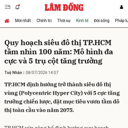
Mới nhất
Chính trị
Thời sự
Kinh tế
Đời sống
Pháp l
Gửi bình luận
Quy hoạch siêu đô thị TP.HCM
tầm nhìn 100 năm: Mô hình đa
cực và 5 trụ cột tăng trưởng
Tuệ Nhân
08/07/2026 14:07
TP.HCM định hướng trở thành siêu đô thị
Hủy
Gửi
vùng (Polycentric Hyper City) với 5 cực tăng
trưởng chiến lược, đặt mục tiêu vươn tầm đô
thị toàn cầu vào năm 2075.
TP.HCM vừa công bố định hướng quy hoạch