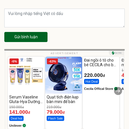
Gửi bình luận
Unmute
U
ADVERTISEMENT
Đai ngồi ô tô cho
Đèn
-6%
-63%
bé CECILA cho bé
mặt
1-9 tuổi
202
1.08
LED
220.000
46
đ
Hot Deal
Flas
Cecila Offical Store
A do
Serum Vaseline
Quạt tích điện kẹp
Gluta-Hya Dưỡng
bàn mini để bàn
Da Sáng Mịn Sau 7
150.000
219.000
đ
đ
Ngày
141.000
79.000
đ
đ
Deal hot
Flash Sale
Unilever