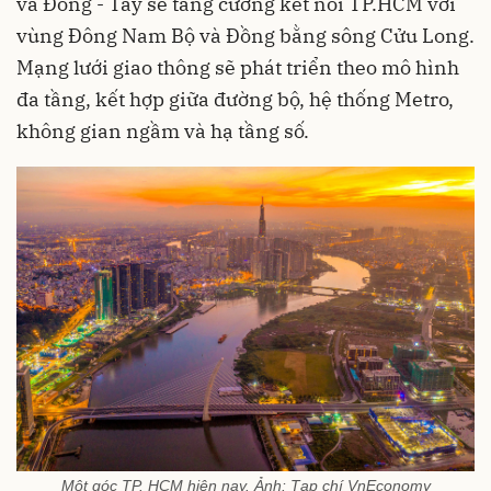
và Đông - Tây sẽ tăng cường kết nối TP.HCM với
vùng Đông Nam Bộ và Đồng bằng sông Cửu Long.
Mạng lưới giao thông sẽ phát triển theo mô hình
đa tầng, kết hợp giữa đường bộ, hệ thống Metro,
không gian ngầm và hạ tầng số.
Một góc TP. HCM hiện nay. Ảnh: Tạp chí VnEconomy