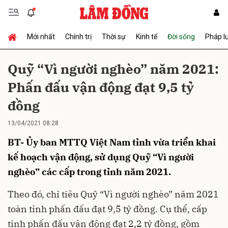
Mới nhất
Chính trị
Thời sự
Kinh tế
Đời sống
Pháp l
Gửi bình luận
Quỹ “Vì người nghèo” năm 2021:
Phấn đấu vận động đạt 9,5 tỷ
đồng
13/04/2021 08:28
BT- Ủy ban MTTQ Việt Nam tỉnh vừa triển khai
Hủy
Gửi
kế hoạch vận động, sử dụng Quỹ “Vì người
nghèo” các cấp trong tỉnh năm 2021.
Theo đó, chỉ tiêu Quỹ “Vì người nghèo” năm 2021
toàn tỉnh phấn đấu đạt 9,5 tỷ đồng. Cụ thể, cấp
tỉnh phấn đấu vận động đạt 2,2 tỷ đồng, gồm