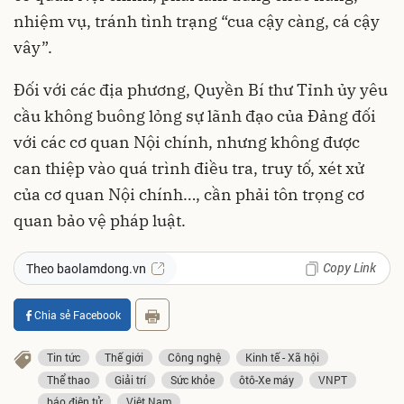
nhiệm vụ, tránh tình trạng “cua cậy càng, cá cậy
vây”.
Đối với các địa phương, Quyền Bí thư Tỉnh ủy yêu
cầu không buông lỏng sự lãnh đạo của Đảng đối
với các cơ quan Nội chính, nhưng không được
can thiệp vào quá trình điều tra, truy tố, xét xử
của cơ quan Nội chính…, cần phải tôn trọng cơ
quan bảo vệ pháp luật.
Copy Link
Theo baolamdong.vn
Chia sẻ Facebook
Tin tức
Thế giới
Công nghệ
Kinh tế - Xã hội
Thể thao
Giải trí
Sức khỏe
ôtô-Xe máy
VNPT
báo điện tử
Việt Nam