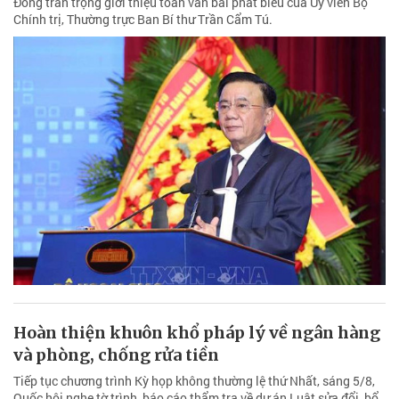
Đồng trân trọng giới thiệu toàn văn bài phát biểu của Ủy viên Bộ
Chính trị, Thường trực Ban Bí thư Trần Cẩm Tú.
Hoàn thiện khuôn khổ pháp lý về ngân hàng
và phòng, chống rửa tiền
Tiếp tục chương trình Kỳ họp không thường lệ thứ Nhất, sáng 5/8,
Quốc hội nghe tờ trình, báo cáo thẩm tra về dự án Luật sửa đổi, bổ