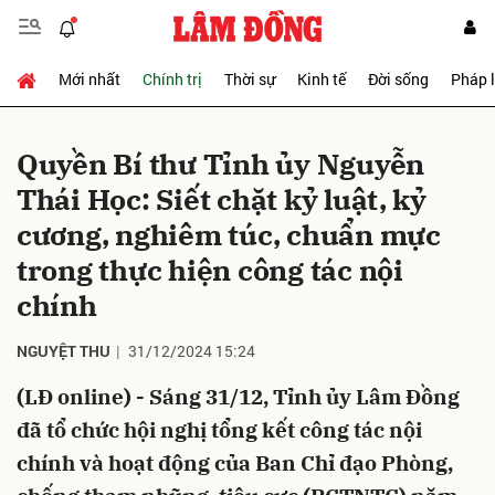
Mới nhất
Chính trị
Thời sự
Kinh tế
Đời sống
Pháp 
Gửi bình luận
Quyền Bí thư Tỉnh ủy Nguyễn
Thái Học: Siết chặt kỷ luật, kỷ
cương, nghiêm túc, chuẩn mực
trong thực hiện công tác nội
chính
Hủy
Gửi
NGUYỆT THU
31/12/2024 15:24
(LĐ online) - Sáng 31/12, Tỉnh ủy Lâm Đồng
đã tổ chức hội nghị tổng kết công tác nội
chính và hoạt động của Ban Chỉ đạo Phòng,