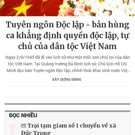
Tuyên ngôn Độc lập - bản hùng
ca khẳng định quyền độc lập, tự
chủ của dân tộc Việt Nam
Ngày 2/9/1945 đã đi vào lịch sử như một mốc son chói lọi của dân
tộc Việt Nam. Tại Quảng trường Ba Đình lịch sử, Chủ tịch Hồ Chí
Minh đọc bản Tuyên ngôn Độc lập, chính thức khai sinh nước Việt
Nam Dân chủ Cộng hòa. Đây là sự kiện mang tầm vóc lớn lao trong
XÂY DỰNG ĐẢNG
lịch sử hiện đại Việt Nam, đánh dấu sự chấm dứt chế độ thực dân
phong kiến kéo dài hàng thế kỷ, mở ra kỷ nguyên mới của độc lập,
tự do và phát triển. Tuyên ngôn Độc lập không chỉ là một văn kiện
pháp lý có ý nghĩa trọng đại đối với sự ra đời của Nhà nước
ĐỌC NHIỀU
1
Trại tạm giam số 1 chuyển về xã
Đức Trọng