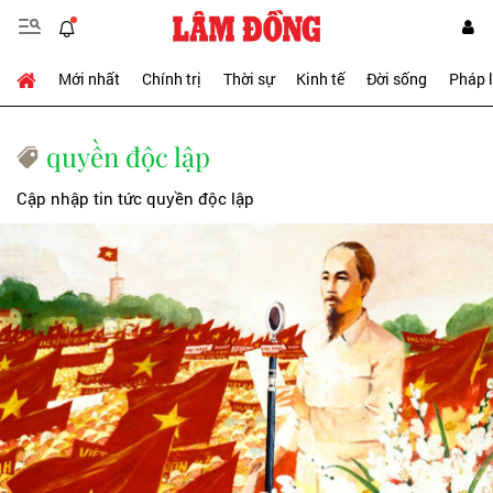
Mới nhất
Chính trị
Thời sự
Kinh tế
Đời sống
Pháp 
quyền độc lập
Cập nhập tin tức quyền độc lập