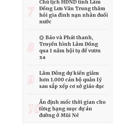
Chủ tịch HĐND tỉnh Lâm
7
Đồng Lưu Văn Trung thăm
hỏi gia đình nạn nhân đuối
nước
Báo và Phát thanh,
8
Truyền hình Lâm Đồng
qua 1 năm hội tụ để vươn
xa
Lâm Đồng dự kiến giảm
9
hơn 1.000 cán bộ quản lý
sau sắp xếp cơ sở giáo dục
Ấn định mốc thời gian cho
10
từng hạng mục dự án
đường ở Mũi Né