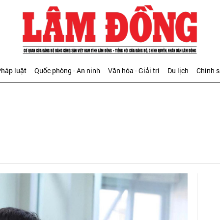
háp luật
Quốc phòng - An ninh
Văn hóa - Giải trí
Du lịch
Chính 