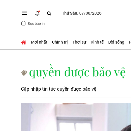
Thứ Sáu,
07/08/2026
Đọc báo in
Mới nhất
Chính trị
Thời sự
Kinh tế
Đời sống
P
quyền được bảo vệ
Cập nhập tin tức quyền được bảo vệ