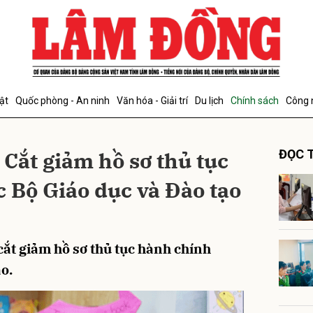
bình luận
ật
Quốc phòng - An ninh
Văn hóa - Giải trí
Du lịch
Chính sách
Công 
 Cắt giảm hồ sơ thủ tục
ĐỌC T
 Bộ Giáo dục và Đào tạo
Hủy
G
 cắt giảm hồ sơ thủ tục hành chính
o.