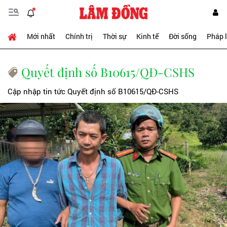
Mới nhất
Chính trị
Thời sự
Kinh tế
Đời sống
Pháp 
Quyết định số B10615/QĐ-CSHS
Cập nhập tin tức Quyết định số B10615/QĐ-CSHS