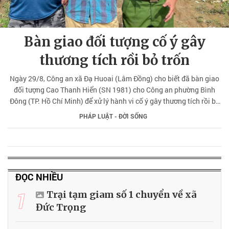
Bàn giao đối tượng cố ý gây
thương tích rồi bỏ trốn
Ngày 29/8, Công an xã Đạ Huoai (Lâm Đồng) cho biết đã bàn giao
đối tượng Cao Thanh Hiển (SN 1981) cho Công an phường Bình
Đông (TP. Hồ Chí Minh) để xử lý hành vi cố ý gây thương tích rồi bỏ
trốn khỏi nơi cư trú.
PHÁP LUẬT - ĐỜI SỐNG
ĐỌC NHIỀU
1
Trại tạm giam số 1 chuyển về xã
Đức Trọng