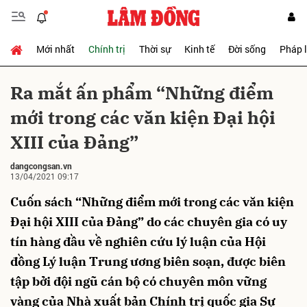
Mới nhất
Chính trị
Thời sự
Kinh tế
Đời sống
Pháp 
Gửi bình luận
Ra mắt ấn phẩm “Những điểm
mới trong các văn kiện Đại hội
XIII của Đảng”
dangcongsan.vn
13/04/2021 09:17
Cuốn sách “Những điểm mới trong các văn kiện
Hủy
Gửi
Đại hội XIII của Đảng” do các chuyên gia có uy
tín hàng đầu về nghiên cứu lý luận của Hội
đồng Lý luận Trung ương biên soạn, được biên
tập bởi đội ngũ cán bộ có chuyên môn vững
vàng của Nhà xuất bản Chính trị quốc gia Sự