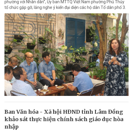
phường với Nhân dân”, Ủy ban MTTQ Việt Nam phường Phú Thủy
tổ chức gặp gỡ, lắng nghe ý kiến đại diện các hộ dân Tổ dân phố 3.
Ban Văn hóa - Xã hội HĐND tỉnh Lâm Đồng
khảo sát thực hiện chính sách giáo dục hòa
nhập