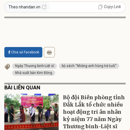
Copy Link
Theo nhandan.vn
Chia sẻ Facebook
Ngày Thương binh-Liệt sĩ
bộ sách “Những anh hùng trẻ tuổi”
Nhà xuất bản Kim Đồng
BÀI LIÊN QUAN
Bộ đội Biên phòng tỉnh
Đắk Lắk tổ chức nhiều
hoạt động tri ân nhân
kỷ niệm 77 năm Ngày
Thương binh-Liệt sĩ