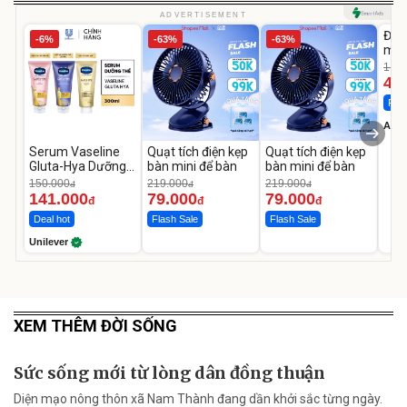
U
ADVERTISEMENT
Đèn
-6%
-63%
-63%
mặt
202
1.08
LED
46
Flas
A do
Serum Vaseline
Quạt tích điện kẹp
Quạt tích điện kẹp
Gluta-Hya Dưỡng
bàn mini để bàn
bàn mini để bàn
Da Sáng Mịn Sau 7
150.000
219.000
219.000
đ
đ
đ
Ngày
141.000
79.000
79.000
đ
đ
đ
Deal hot
Flash Sale
Flash Sale
Unilever
XEM THÊM ĐỜI SỐNG
Sức sống mới từ lòng dân đồng thuận
Diện mạo nông thôn xã Nam Thành đang dần khởi sắc từng ngày.