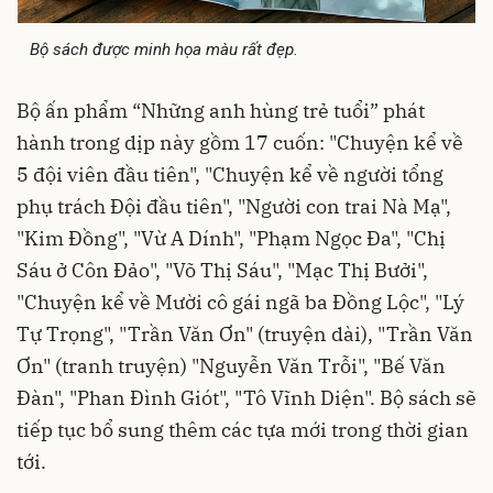
Bộ sách được minh họa màu rất đẹp.
Bộ ấn phẩm “Những anh hùng trẻ tuổi” phát
hành trong dịp này gồm 17 cuốn: "Chuyện kể về
5 đội viên đầu tiên", "Chuyện kể về người tổng
phụ trách Đội đầu tiên", "Người con trai Nà Mạ",
"Kim Đồng", "Vừ A Dính", "Phạm Ngọc Đa", "Chị
Sáu ở Côn Đảo", "Võ Thị Sáu", "Mạc Thị Bưởi",
"Chuyện kể về Mười cô gái ngã ba Đồng Lộc", "Lý
Tự Trọng", "Trần Văn Ơn" (truyện dài), "Trần Văn
Ơn" (tranh truyện) "Nguyễn Văn Trỗi", "Bế Văn
Đàn", "Phan Đình Giót", "Tô Vĩnh Diện". Bộ sách sẽ
tiếp tục bổ sung thêm các tựa mới trong thời gian
tới.