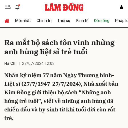
Mới nhất
Chính trị
Thời sự
Kinh tế
Đời sống
Pháp l
Gửi bình luận
Ra mắt bộ sách tôn vinh những
anh hùng liệt sĩ trẻ tuổi
Hà Chi
27/07/2024 12:03
Nhân kỷ niệm 77 năm Ngày Thương binh-
Liệt sĩ (27/7/1947-27/7/2024), Nhà xuất bản
Hủy
Gửi
Kim Đồng giới thiệu bộ sách “Những anh
hùng trẻ tuổi”, viết về những anh hùng đã
chiến đấu và hy sinh từ khi tuổi đời còn rất
trẻ.