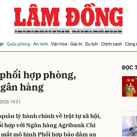
bình luận
ật
Quốc phòng - An ninh
Văn hóa - Giải trí
Du lịch
Chính sách
Công 
ĐỌC T
phối hợp phòng,
ngân hàng
2026 19:51
Hủy
G
uản lý hành chính về trật tự xã hội,
i hợp với Ngân hàng Agribank Chi
 mắt mô hình Phối hợp bảo đảm an