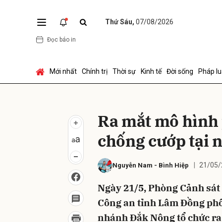
Thứ Sáu,
07/08/2026
Đọc báo in
Gửi 
Mới nhất
Chính trị
Thời sự
Kinh tế
Đời sống
Pháp lu
Ra mắt mô hình 
chống cướp tại 
21/05/
Nguyễn Nam
-
Bình Hiệp
Ngày 21/5, Phòng Cảnh sát q
Công an tỉnh Lâm Đồng phố
nhánh Đắk Nông tổ chức ra