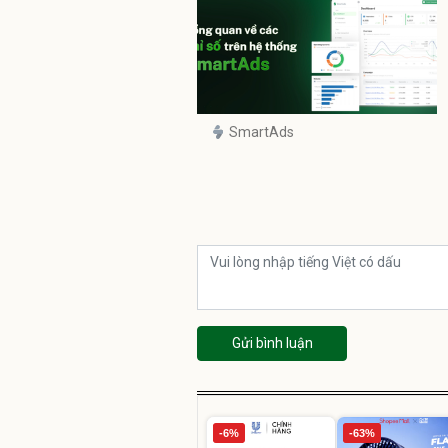
SmartAds
Gửi bình luận
-6%
-63%