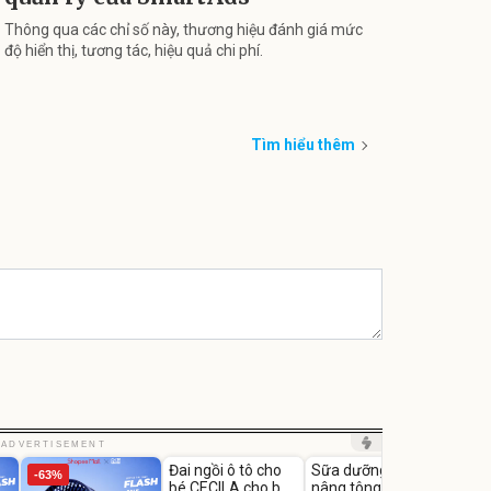
Thông qua các chỉ số này, thương hiệu đánh giá mức
độ hiển thị, tương tác, hiệu quả chi phí.
Tìm hiểu thêm
Unmute
Unmute
Unm
ADVERTISEMENT
Đai ngồi ô tô cho
Sữa dưỡng thể
Robot
-63%
-27%
bé CECILA cho bé
nâng tông tức thì
Nhà -