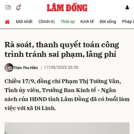
Mới nhất
Chính trị
Thời sự
Kinh tế
Đời sống
Pháp 
Gửi bình luận
Rà soát, thanh quyết toán công
trình tránh sai phạm, lãng phí
17/09/2025 20:36
Thân Thu Hiền
Chiều 17/9, đồng chí Phạm Thị Tường Vân,
Tỉnh ủy viên, Trưởng Ban Kinh tế - Ngân
Hủy
Gửi
sách của HĐND tỉnh Lâm Đồng đã có buổi làm
việc với xã Di Linh.