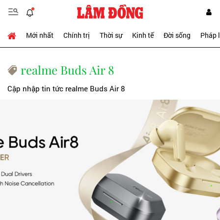
Mới nhất
Chính trị
Thời sự
Kinh tế
Đời sống
Pháp 
realme Buds Air 8
Cập nhập tin tức realme Buds Air 8