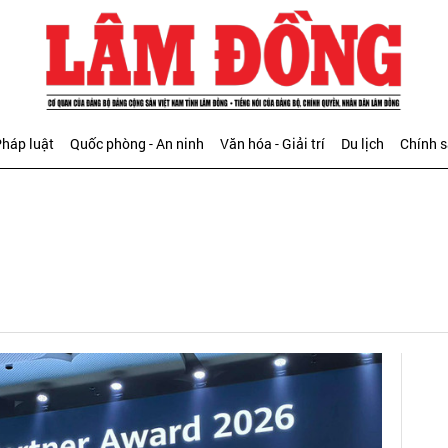
háp luật
Quốc phòng - An ninh
Văn hóa - Giải trí
Du lịch
Chính 