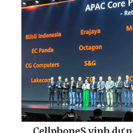
CellphoneS vinh dự nh