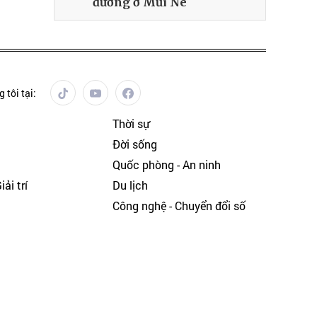
đường ở Mũi Né
 tôi tại:
Thời sự
Đời sống
Quốc phòng - An ninh
ải trí
Du lịch
h
Công nghệ - Chuyển đổi số