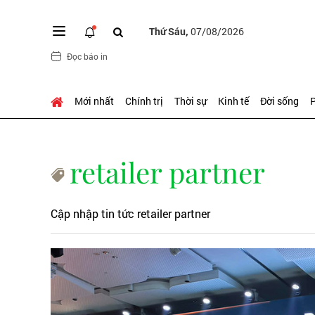
Thứ Sáu,
07/08/2026
Đọc báo in
Mới nhất
Chính trị
Thời sự
Kinh tế
Đời sống
P
retailer partner
Cập nhập tin tức retailer partner