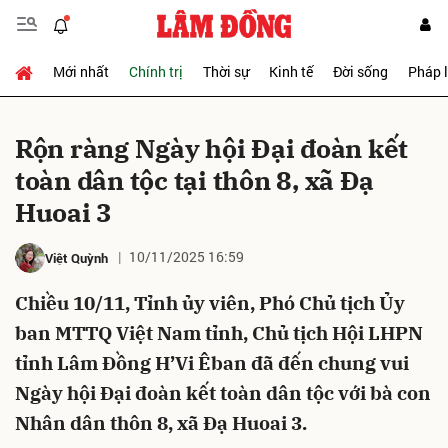
Mới nhất
Chính trị
Thời sự
Kinh tế
Đời sống
Pháp 
Gửi bình luận
Rộn ràng Ngày hội Đại đoàn kết
toàn dân tộc tại thôn 8, xã Đạ
Huoai 3
10/11/2025 16:59
Việt Quỳnh
Chiều 10/11, Tỉnh ủy viên, Phó Chủ tịch Ủy
Hủy
Gửi
ban MTTQ Việt Nam tỉnh, Chủ tịch Hội LHPN
tỉnh Lâm Đồng H’Vi Êban đã đến chung vui
Ngày hội Đại đoàn kết toàn dân tộc với bà con
Nhân dân thôn 8, xã Đạ Huoai 3.