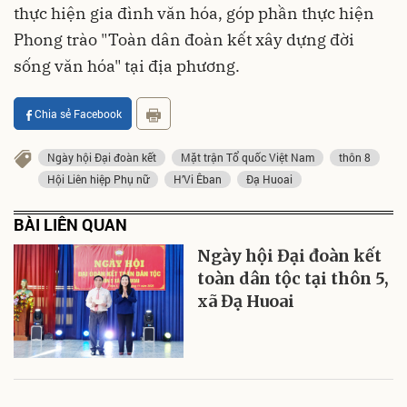
thực hiện gia đình văn hóa, góp phần thực hiện
Phong trào "Toàn dân đoàn kết xây dựng đời
sống văn hóa" tại địa phương.
Chia sẻ Facebook
Ngày hội Đại đoàn kết
Mặt trận Tổ quốc Việt Nam
thôn 8
Hội Liên hiệp Phụ nữ
H’Vi Êban
Đạ Huoai
BÀI LIÊN QUAN
Ngày hội Đại đoàn kết
toàn dân tộc tại thôn 5,
xã Đạ Huoai