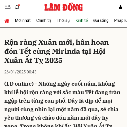
Mới nhất
Chính trị
Thời sự
Kinh tế
Đời sống
Pháp l
Gửi bình luận
Rộn ràng Xuân mới, hân hoan
đón Tết cùng Mirinda tại Hội
Xuân Ất Tỵ 2025
26/01/2025 00:43
(LĐ online) - Những ngày cuối năm, không
Hủy
Gửi
khí lễ hội rộn ràng với sắc màu Tết đang tràn
ngập trên từng con phố. Đây là dịp để mọi
người cùng nhìn lại một năm đã qua, sẻ chia
yêu thương và chào đón năm mới đầy hy
vọng. Trong không khí ấy, Hội Xuân Ất Tỵ