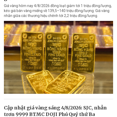
Giá vàng hôm nay 4/8/2026 đồng loạt giảm tới 1 triệu đồng/lượng,
kéo giá bán vàng miếng về 139,5–140 triệu đồng/lượng. Giá vàng
nhẫn giữa các thương hiệu chênh tới 2,2 triệu đồng/lượng.
Cập nhật giá vàng sáng 4/8/2026: SJC, nhẫn
trơn 9999 BTMC DOJI Phú Quý thứ Ba