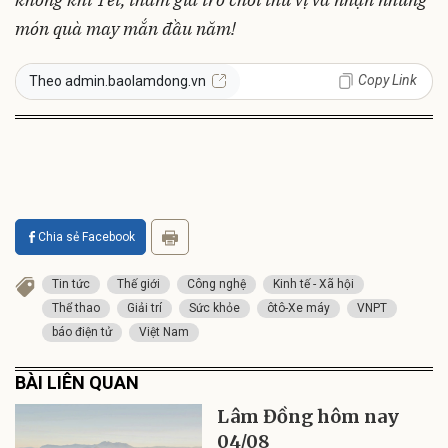
món quà may mắn đầu năm!
Copy Link
Theo admin.baolamdong.vn
Chia sẻ Facebook
Tin tức
Thế giới
Công nghệ
Kinh tế - Xã hội
Thể thao
Giải trí
Sức khỏe
ôtô-Xe máy
VNPT
báo điện tử
Việt Nam
BÀI LIÊN QUAN
Lâm Đồng hôm nay
04/08