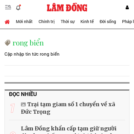
Mới nhất
Chính trị
Thời sự
Kinh tế
Đời sống
Pháp 
rong biển
Cập nhập tin tức rong biển
ĐỌC NHIỀU
1
Trại tạm giam số 1 chuyển về xã
Đức Trọng
Lâm Đồng khẩn cấp tạm giữ người