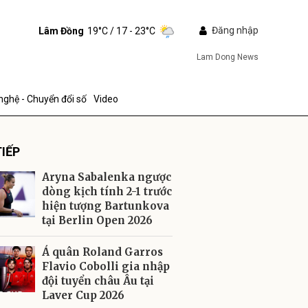
Đăng nhập
Lâm Đồng
19°C
/ 17 - 23°C
Lam Dong News
nghệ - Chuyển đổi số
Video
IẾP
Aryna Sabalenka ngược
dòng kịch tính 2-1 trước
hiện tượng Bartunkova
tại Berlin Open 2026
ửi
Á quân Roland Garros
Flavio Cobolli gia nhập
đội tuyển châu Âu tại
Laver Cup 2026