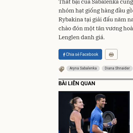
Thất bại của Sabalenka cũng 
nhóm hạt giống hàng đầu gồ
Rybakina tại giải đấu năm n
chào đón một tân vương hoà
Lenglen danh giá.
Chia sẻ Facebook
Aryna Sabalenka
Diana Shnaider
BÀI LIÊN QUAN