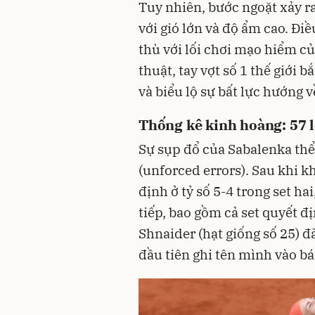
Tuy nhiên, bước ngoặt xảy ra 
với gió lớn và độ ẩm cao. Đi
thù với lối chơi mạo hiểm c
thuật, tay vợt số 1 thế giới 
và biểu lộ sự bất lực hướng 
Thống kê kinh hoàng: 57 l
Sự sụp đổ của Sabalenka thể 
(unforced errors). Sau khi 
định ở tỷ số 5-4 trong set h
tiếp, bao gồm cả set quyết đị
Shnaider (hạt giống số 25) đ
đầu tiên ghi tên mình vào bá