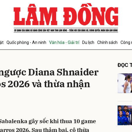
bình luận
ật
Quốc phòng - An ninh
Văn hóa - Giải trí
Du lịch
Chính sách
Công 
ĐỌC T
 ngược Diana Shnaider
os 2026 và thừa nhận
Hủy
G
a Sabalenka gây sốc khi thua 10 game
Garros 2026. Sau thảm bại, cô thừa