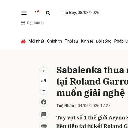
Thứ Bảy,
08/08/2026
Đọc báo in
Gửi 
Mới nhất
Chính trị
Thời sự
Kinh tế
Đời sống
Pháp lu
Sabalenka thua
tại Roland Garr
muốn giải nghệ
Tuệ Nhân
04/06/2026 17:27
Tay vợt số 1 thế giới Aryn
liên tiếp tại tứ kết Roland 