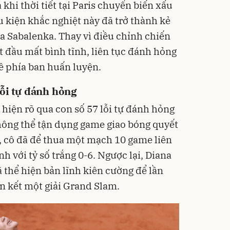
khi thời tiết tại Paris chuyển biến xấu
ều kiện khắc nghiệt này đã trở thành kẻ
ủa Sabalenka. Thay vì điều chỉnh chiến
bắt đầu mất bình tĩnh, liên tục đánh hỏng
về phía ban huấn luyện.
ỗi tự đánh hỏng
hiện rõ qua con số 57 lỗi tự đánh hỏng
không thể tận dụng game giao bóng quyết
ai, cô đã để thua một mạch 10 game liên
nh với tỷ số trắng 0-6. Ngược lại, Diana
ã thể hiện bản lĩnh kiên cường để lần
n kết một giải Grand Slam.