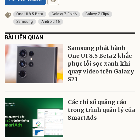
One UI 8.5 Beta
Galaxy Z Fold6
Galaxy Z Flip6
Samsung
Android 16
BÀI LIÊN QUAN
Samsung phát hành
One UI 8.5 Beta 2 khắc
phục lỗi sọc xanh khi
quay video trên Galaxy
S23
Các chỉ số quảng cáo
trong trình quản lý của
SmartAds