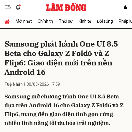
Mới nhất
Chính trị
Thời sự
Kinh tế
Đời sống
Pháp l
Gửi bình luận
Samsung phát hành One UI 8.5
Beta cho Galaxy Z Fold6 và Z
Flip6: Giao diện mới trên nền
Android 16
Tuệ Nhân
30/03/2026 17:59
Hủy
Gửi
Samsung mở chương trình One UI 8.5 Beta
dựa trên Android 16 cho Galaxy Z Fold6 và Z
Flip6, mang đến giao diện tinh gọn cùng
nhiều tính năng tối ưu hóa trải nghiệm.