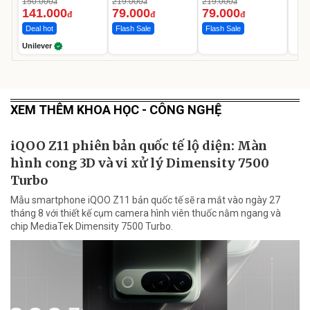
150.000
219.000
219.000
đ
đ
đ
Ngày
141.000
79.000
79.000
đ
đ
đ
Deal hot
Flash Sale
Flash Sale
Unilever
XEM THÊM KHOA HỌC - CÔNG NGHỆ
iQOO Z11 phiên bản quốc tế lộ diện: Màn
hình cong 3D và vi xử lý Dimensity 7500
Turbo
Mẫu smartphone iQOO Z11 bản quốc tế sẽ ra mắt vào ngày 27
tháng 8 với thiết kế cụm camera hình viên thuốc nằm ngang và
chip MediaTek Dimensity 7500 Turbo.