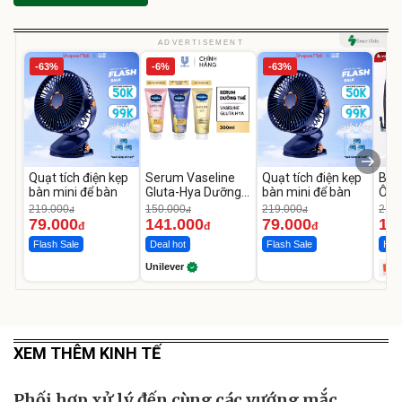
ADVERTISEMENT
-63%
-6%
-63%
Quạt tích điện kẹp
Serum Vaseline
Quạt tích điện kẹp
Bơm
bàn mini để bàn
Gluta-Hya Dưỡng
bàn mini để bàn
Ô T
Da Sáng Mịn Sau 7
MED
219.000
150.000
219.000
2.69
đ
đ
đ
Ngày
12.
79.000
141.000
79.000
1.
đ
đ
đ
Flash Sale
Deal hot
Flash Sale
Hot 
Unilever
XEM THÊM KINH TẾ
Phối hợp xử lý đến cùng các vướng mắc,