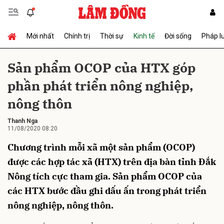
Mới nhất
Chính trị
Thời sự
Kinh tế
Đời sống
Pháp l
Gửi bình luận
Sản phẩm OCOP của HTX góp
phần phát triển nông nghiệp,
nông thôn
Thanh Nga
11/08/2020 08:20
Chương trình mỗi xã một sản phẩm (OCOP)
Hủy
Gửi
được các hợp tác xã (HTX) trên địa bàn tỉnh Đắk
Nông tích cực tham gia. Sản phẩm OCOP của
các HTX bước đầu ghi dấu ấn trong phát triển
nông nghiệp, nông thôn.