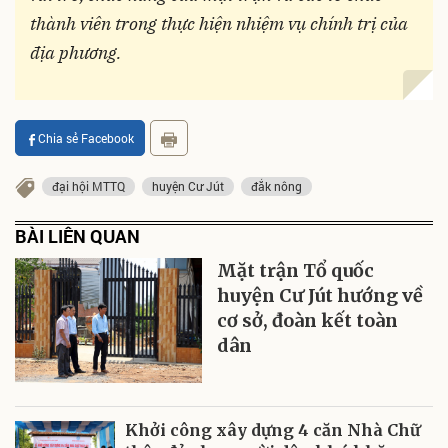
thành viên trong thực hiện nhiệm vụ chính trị của
địa phương.
Chia sẻ Facebook
đại hội MTTQ
huyện Cư Jút
đắk nông
BÀI LIÊN QUAN
Mặt trận Tổ quốc
huyện Cư Jút hướng về
cơ sở, đoàn kết toàn
dân
Khởi công xây dựng 4 căn Nhà Chữ