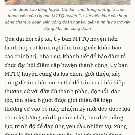
Liên đoàn Lao động huyện Cư Jút - một trong những tổ chức
thành viên của Ủy ban MTTQ huyện Cư Jút triển khai các hoạt
động chăm lo đoàn viên công đoàn nghèo, điển hình là hỗ trợ xây
dựng Mái ấm công đoàn
Qua đại hội cấp xã, Ủy ban MTTQ huyện tiến
hành họp rút kinh nghiệm trong các khâu báo
cáo chính trị, nhân sự, khánh tiết để bảo đảm tổ
chức đại hội điểm cấp huyện thành công. Ủy ban
MTTQ huyện cũng đã lựa chọn, giới thiệu, xây
dựng đề án nhân sự cụ thể để trình đại hội hiệp
thương cử với đầy đủ thành phần, độ tuổi, dân
tộc, tôn giáo. Người được giới thiệu để hiệp
thương cử vào bộ máy nhiệm kỳ mới đều được lựa
chọn kỹ lưỡng, có đủ phẩm chất, đạo đức, năng
lực, trình độ để đáp ứng yêu cầu nhiệm vụ, xứng
đáng là đại diện cho quyền, lợi ích chính đáng