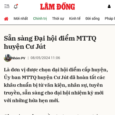
Mới nhất
Chính trị
Thời sự
Kinh tế
Đời sống
Pháp 
Gửi bình luận
Sẵn sàng Đại hội điểm MTTQ
huyện Cư Jút
08/05/2024 11:06
Nhóm PV
Là đơn vị được chọn đại hội điểm cấp huyện,
Ủy ban MTTQ huyện Cư Jút đã hoàn tất các
Hủy
Gửi
khâu chuẩn bị từ văn kiện, nhân sự, tuyên
truyền, sẵn sàng cho đại hội nhiệm kỳ mới
với những hứa hẹn mới.