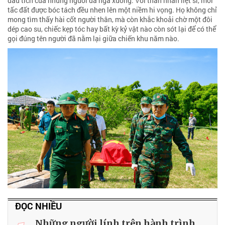
dấu tích của những người đã ngã xuống. Với thân nhân liệt sĩ, mỗi
tấc đất được bóc tách đều nhen lên một niềm hi vọng. Họ không chỉ
mong tìm thấy hài cốt người thân, mà còn khắc khoải chờ một đôi
dép cao su, chiếc kẹp tóc hay bất kỳ kỷ vật nào còn sót lại để có thể
gọi đúng tên người đã nằm lại giữa chiến khu năm nào.
ĐỌC NHIỀU
Những người lính trên hành trình