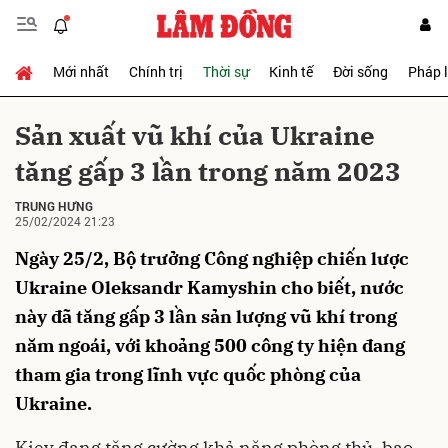
Mới nhất
Chính trị
Thời sự
Kinh tế
Đời sống
Pháp 
Gửi bình luận
Sản xuất vũ khí của Ukraine
tăng gấp 3 lần trong năm 2023
TRUNG HƯNG
25/02/2024 21:23
Ngày 25/2, Bộ trưởng Công nghiệp chiến lược
Ukraine Oleksandr Kamyshin cho biết, nước
Hủy
Gửi
này đã tăng gấp 3 lần sản lượng vũ khí trong
năm ngoái, với khoảng 500 công ty hiện đang
tham gia trong lĩnh vực quốc phòng của
Ukraine.
Kiev đang tăng cường khả năng phòng thủ, bao