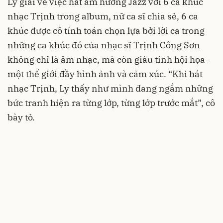
Lý giải về việc hát âm hưởng Jazz với 6 ca khúc
nhạc Trịnh trong album, nữ ca sĩ chia sẻ, 6 ca
khúc được cô tính toán chọn lựa bởi lời ca trong
những ca khúc đó của nhạc sĩ Trịnh Công Sơn
không chỉ là âm nhạc, mà còn giàu tính hội họa -
một thế giới đầy hình ảnh và cảm xúc. “Khi hát
nhạc Trịnh, Ly thấy như mình đang ngắm những
bức tranh hiện ra từng lớp, từng lớp trước mắt”, cô
bày tỏ.