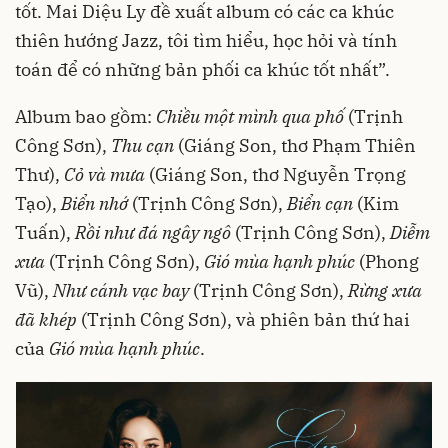
tốt. Mai Diệu Ly đề xuất album có các ca khúc
thiên hướng Jazz, tôi tìm hiểu, học hỏi và tính
toán để có những bản phối ca khúc tốt nhất”.
Album bao gồm:
Chiều một mình qua phố
(Trịnh
Công Sơn),
Thu cạn
(Giáng Son, thơ Phạm Thiên
Thư),
Cỏ và mưa
(Giáng Son, thơ Nguyễn Trọng
Tạo),
Biển nhớ
(Trịnh Công Sơn),
Biển cạn
(Kim
Tuấn),
Rồi như đá ngây ngô
(Trịnh Công Sơn),
Diễm
xưa
(Trịnh Công Sơn),
Gió mùa hạnh phúc
(Phong
Vũ),
Như cánh vạc bay
(Trịnh Công Sơn),
Rừng xưa
đã khép
(Trịnh Công Sơn), và phiên bản thứ hai
của
Gió mùa hạnh phúc
.