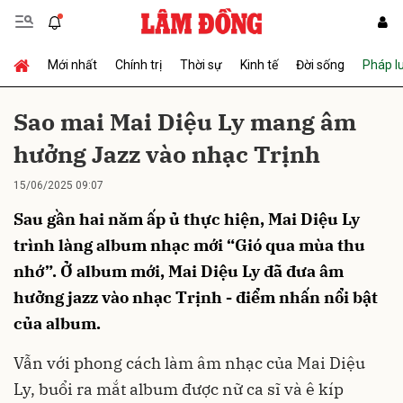
Mới nhất
Chính trị
Thời sự
Kinh tế
Đời sống
Pháp l
Gửi bình luận
Sao mai Mai Diệu Ly mang âm
hưởng Jazz vào nhạc Trịnh
15/06/2025 09:07
Sau gần hai năm ấp ủ thực hiện, Mai Diệu Ly
trình làng album nhạc mới “Gió qua mùa thu
nhớ”. Ở album mới, Mai Diệu Ly đã đưa âm
Hủy
Gửi
hưởng jazz vào nhạc Trịnh - điểm nhấn nổi bật
của album.
Vẫn với phong cách làm
âm nhạc
của Mai Diệu
Ly, buổi ra mắt album được nữ ca sĩ và ê kíp