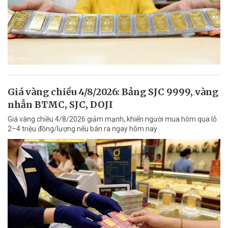
Giá vàng chiều 4/8/2026: Bảng SJC 9999, vàng
nhẫn BTMC, SJC, DOJI
Giá vàng chiều 4/8/2026 giảm mạnh, khiến người mua hôm qua lỗ
2–4 triệu đồng/lượng nếu bán ra ngay hôm nay.