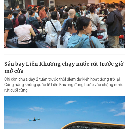
Sân bay Liên Khương chạy nước rút trước giờ
mở cửa
Chỉ còn chưa đầy 2 tuần trước thời điểm dự kiến hoạt động trở lại,
Cảng hàng không quốc tế Liên Khương đang bước vào chặng nước
rút cuối cùng.