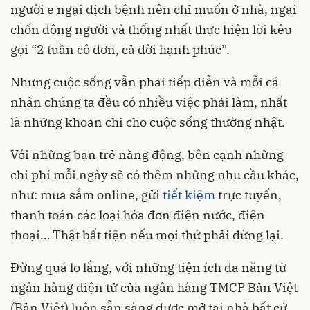
người e ngại dịch bệnh nên chỉ muốn ở nhà, ngại
chốn đông người và thống nhất thực hiện lời kêu
gọi “2 tuần cô đơn, cả đời hạnh phúc”.
Nhưng cuộc sống vẫn phải tiếp diễn và mỗi cá
nhân chúng ta đều có nhiều việc phải làm, nhất
là những khoản chi cho cuộc sống thường nhật.
Với những bạn trẻ năng động, bên cạnh những
chi phí mỗi ngày sẽ có thêm những nhu cầu khác,
như: mua sắm online, gửi
tiết kiệm
trực tuyến,
thanh toán các loại hóa đơn điện nước, điện
thoại… Thật bất tiện nếu mọi thứ phải dừng lại.
Đừng quá lo lắng, với những tiện ích đa năng từ
ngân hàng điện tử của ngân hàng TMCP Bản Việt
(Bản Việt) luôn sẵn sàng được mở tại nhà bất cứ