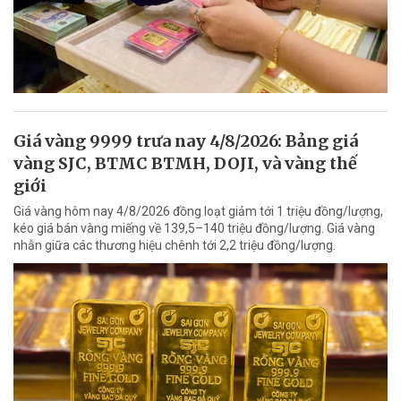
Giá vàng 9999 trưa nay 4/8/2026: Bảng giá
vàng SJC, BTMC BTMH, DOJI, và vàng thế
giới
Giá vàng hôm nay 4/8/2026 đồng loạt giảm tới 1 triệu đồng/lượng,
kéo giá bán vàng miếng về 139,5–140 triệu đồng/lượng. Giá vàng
nhẫn giữa các thương hiệu chênh tới 2,2 triệu đồng/lượng.