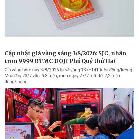
Cập nhật giá vàng sáng 3/8/2026: SJC, nhẫn
trơn 9999 BTMC DOJI Phú Quý thứ Hai
Giá vàng hôm nay 3/8/2026 lùi về vùng 137–141 triệu đồng/lượng.
Mua đáy 23/7 vẫn lỗ 3 triệu, mua ngày 27/7 mất tới 7,2 triệu
đồng/lượng.