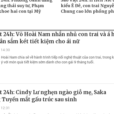
t 24h: Phương Oanh đăng
Sao Việt 24h: H'Hen Niê 
ạng thái suy tư, Phạm
kiểu Ê Đê, con trai Nguy
hoe hai con tại Mỹ
Chung cao lớn phổng p
t 24h: Võ Hoài Nam nhắn nhủ con trai và á 
n sắm két tiết kiệm cho ái nữ
 14:30
 Hoài Nam chia sẻ về hành trình tiếp nối nghệ thuật của con trai, trong 
 ý với món quà tiết kiệm sớm dành cho con gái 9 tháng tuổi.
t 24h: Cindy Lư nghẹn ngào giỗ mẹ, Saka
 Tuyền mắt gấu trúc sau sinh
 12:31