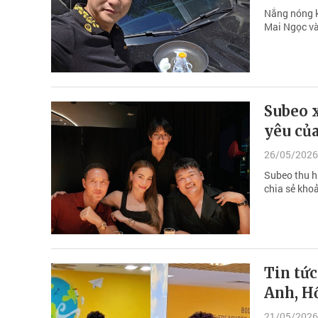
Nắng nóng kỷ
Mai Ngọc và
Subeo 
yêu củ
26/05/2026
Subeo thu hú
chia sẻ kho
Tin tức
Anh, H
21/05/2026