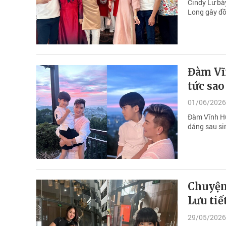
Cindy Lư bà
Long gây đồ
Đàm Vĩn
tức sao
01/06/2026
Đàm Vĩnh Hư
dáng sau si
Chuyện 
Lưu tiế
29/05/2026