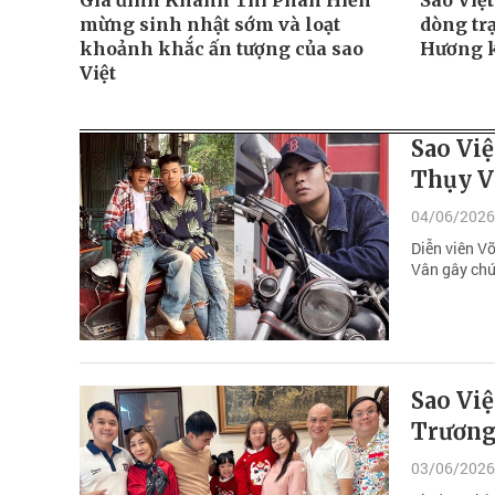
Gia đình Khánh Thi Phan Hiển
Sao Việ
mừng sinh nhật sớm và loạt
dòng tr
khoảnh khắc ấn tượng của sao
Hương k
Việt
Sao Việ
Thụy Vâ
04/06/2026
Diễn viên Võ
Vân gây chú
Sao Việ
Trương
03/06/2026