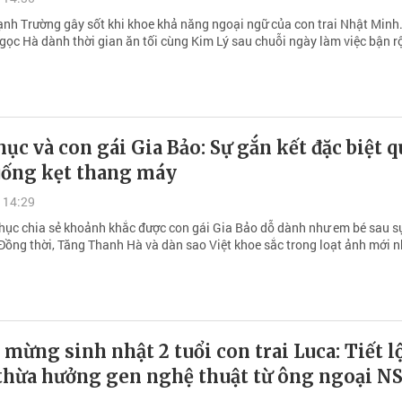
ạnh Trường gây sốt khi khoe khả năng ngoại ngữ của con trai Nhật Minh
Ngọc Hà dành thời gian ăn tối cùng Kim Lý sau chuỗi ngày làm việc bận r
ục và con gái Gia Bảo: Sự gắn kết đặc biệt q
uống kẹt thang máy
 14:29
Thục chia sẻ khoảnh khắc được con gái Gia Bảo dỗ dành như em bé sau sự
Đồng thời, Tăng Thanh Hà và dàn sao Việt khoe sắc trong loạt ảnh mới n
mừng sinh nhật 2 tuổi con trai Luca: Tiết l
 thừa hưởng gen nghệ thuật từ ông ngoại N