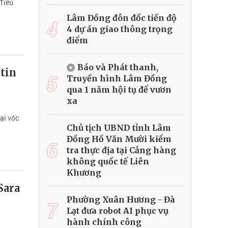
 Tiểu
Lâm Đồng đôn đốc tiến độ
4
4 dự án giao thông trọng
điểm
Báo và Phát thanh,
 tin
5
Truyền hình Lâm Đồng
qua 1 năm hội tụ để vươn
xa
ại vóc
Chủ tịch UBND tỉnh Lâm
Đồng Hồ Văn Mười kiểm
6
tra thực địa tại Cảng hàng
không quốc tế Liên
Khương
Sara
Phường Xuân Hương - Đà
7
Lạt đưa robot AI phục vụ
hành chính công