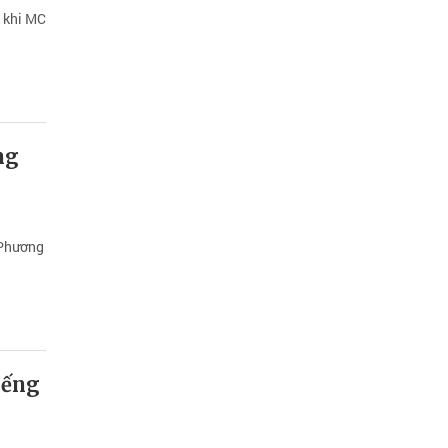
g khi MC
ng
 Phương
iếng