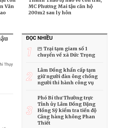
địu con
Thanh Thảo tự hào về con trai,
ễn Văn
MC Phương Mai tậu căn hộ
hao
200m2 sau ly hôn
ĐỌC NHIỀU
hậu
1
Trại tạm giam số 1
chuyển về xã Đức Trọng
khi Thụy
Lâm Đồng khẩn cấp tạm
2
giữ người đàn ông chống
người thi hành công vụ
Phó Bí thư Thường trực
Tỉnh ủy Lâm Đồng Đặng
3
Hồng Sỹ kiểm tra tiến độ
Cảng hàng không Phan
Thiết