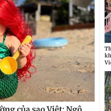
Th
kh
Vi
ờng của sao Việt: Ngô