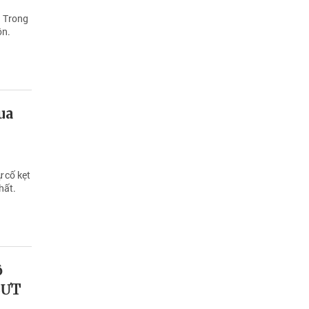
. Trong
ộn.
ua
 cố kẹt
hất.
ộ
SƯT