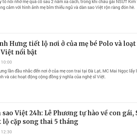
y tỏ nỗi nhớ mẹ quá cố sau 2 năm xa cách, trong khi cháu gái NSƯT Kim
ng cảm với hình ảnh mẹ bỉm thiếu ngủ và dàn sao Việt rộn ràng đón hè.
h Hưng tiết lộ nơi ở của mẹ bé Polo và loạt
 Việt nổi bật
 10:00
ng lần đầu nhắc đến nơi ở của mẹ con trai tại Đà Lạt, MC Mai Ngọc lấy l
nh và các hoạt động cộng đồng ý nghĩa của nghệ sĩ Việt.
sao Việt 24h: Lê Phương tự hào về con gái, 
t lộ cặp song thai 5 tháng
 12:30