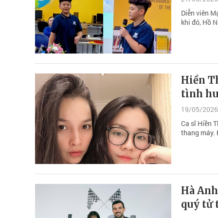
Diễn viên M
khi đó, Hồ 
Hiền Th
tình h
19/05/2026
Ca sĩ Hiền 
thang máy. 
Hà Anh 
quý tử