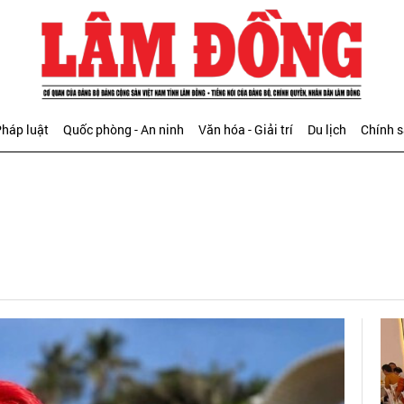
háp luật
Quốc phòng - An ninh
Văn hóa - Giải trí
Du lịch
Chính 