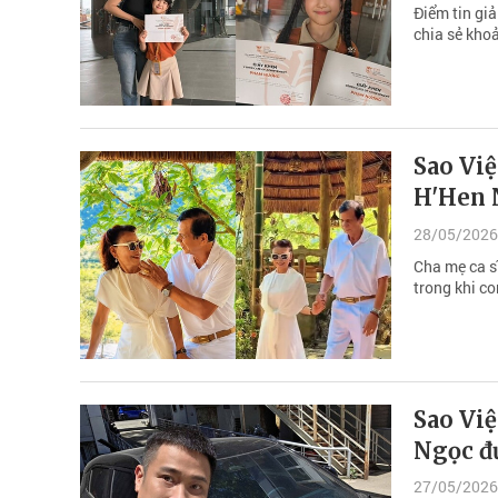
Điểm tin giả
chia sẻ khoả
Sao Việ
H'Hen N
28/05/2026
Cha mẹ ca s
trong khi co
Sao Việ
Ngọc đ
27/05/2026