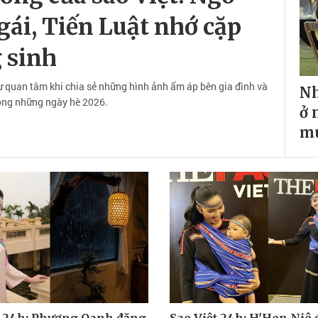
ái, Tiến Luật nhớ cặp
 sinh
ự quan tâm khi chia sẻ những hình ảnh ấm áp bên gia đình và
Nh
rong những ngày hè 2026.
ở 
mu