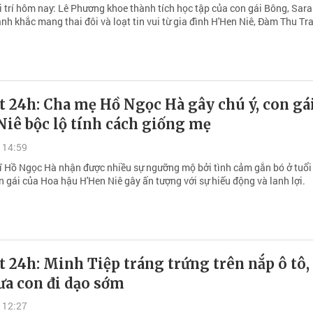
i trí hôm nay: Lê Phương khoe thành tích học tập của con gái Bông, Sar
nh khắc mang thai đôi và loạt tin vui từ gia đình H'Hen Niê, Đàm Thu Tr
t 24h: Cha mẹ Hồ Ngọc Hà gây chú ý, con gá
iê bộc lộ tính cách giống mẹ
 14:59
ĩ Hồ Ngọc Hà nhận được nhiều sự ngưỡng mộ bởi tình cảm gắn bó ở tuổi
n gái của Hoa hậu H'Hen Niê gây ấn tượng với sự hiếu động và lanh lợi.
t 24h: Minh Tiệp tráng trứng trên nắp ô tô,
ưa con đi dạo sớm
 12:27