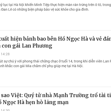
 lục tại Hà Nội khiến Minh Tiệp thực hiện màn rán trứng trên ô tô, tron
 Đan Lê có những biện pháp bảo vệ sức khỏe cho gia đình.
xuất hiện bảnh bao bên Hồ Ngọc Hà và vẻ đá
a con gái Lan Phương
 14:28
t sự chú ý với phong thái chững chạc ở tuổi 14, trong khi diễn viên Lan
ảnh khắc con gái Mia chăm chỉ phụ giúp mẹ tại Hà Nội.
 sao Việt: Quý tử nhà Mạnh Trường trổ tài t
ồ Ngọc Hà hẹn hò lãng mạn
 14:30