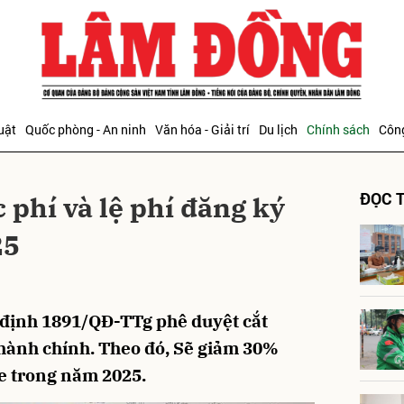
bình luận
uật
Quốc phòng - An ninh
Văn hóa - Giải trí
Du lịch
Chính sách
Công
ĐỌC T
phí và lệ phí đăng ký
25
Hủy
G
định 1891/QĐ-TTg phê duyệt cắt
 hành chính. Theo đó, Sẽ giảm 30%
xe trong năm 2025.