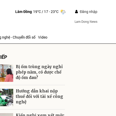
Lâm Đồng
19°C
/ 17 - 23°C
Đăng nhập
Lam Dong News
 nghệ - Chuyển đổi số
Video
IẾP
Bị ốm trùng ngày nghỉ
phép năm, có được chế
độ ốm đau?
ửi
Hướng dẫn khai nộp
thuế đối với tài xế công
nghệ
Kiến nghị xem xét mức