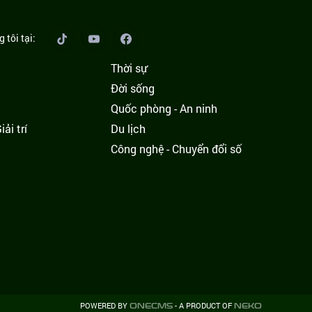
 tôi tại:
Thời sự
Đời sống
Quốc phòng - An ninh
ải trí
Du lịch
h
Công nghệ - Chuyển đổi số
POWERED BY
- A PRODUCT OF
ONE
CMS
NEKO