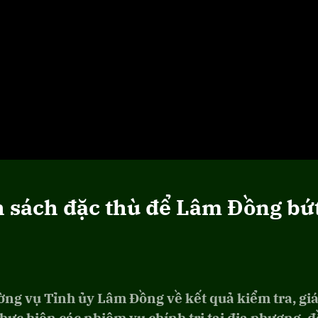
nh sách đặc thù để Lâm Đồng bứ
ường vụ Tỉnh ủy Lâm Đồng về kết quả kiểm tra, g