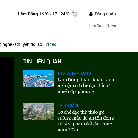
Lâm Đồng
19°C
/ 17 - 24°C
Đăng nhập
Lam Dong News
 nghệ - Chuyển đổi số
Video
TIN LIÊN QUAN
THỜI SỰ LÂM ĐỒNG
Lâm Đồng tham khảo kinh
nghiệm cơ chế đặc thù từ
nhiều địa phương
CHÍNH SÁCH
Cơ chế đặc thù tháo gỡ
vướng mắc dự án tồn đọng,
xử lý vi phạm đất đai trước
năm 2025