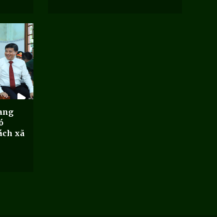
iang
ó
ách xã