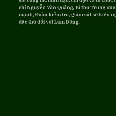
sát công tác lãnh đạo, chỉ đạo và tổ chức
chí Nguyễn Văn Quảng, Bí thư Trung ươn
mạnh, Đoàn kiểm tra, giám sát sẽ kiến ng
đặc thù đối với Lâm Đồng.