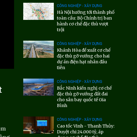
CÔNG NGHIỆP - XÂY DỰNG
Hà Nội hướng tới thành phố
toàn cầu: Bộ Chính trị ban
hành cơ chế đặc thù vượt
trội
CÔNG NGHIỆP - XÂY DỰNG
Khánh Hòa đề xuất cơ chế
đặc thù gỡ vướng cho hai
dự án điện hạt nhân đầu
tiên
CÔNG NGHIỆP - XÂY DỰNG
t
Bắc Ninh kiến nghị cơ chế
đặc thù gỡ vướng đất đai
cho sân bay quốc tế Gia
Bình
CÔNG NGHIỆP - XÂY DỰNG
Cao tốc Vinh - Thanh Thủy:
iám
Duyệt chi 24.000 tỷ, áp