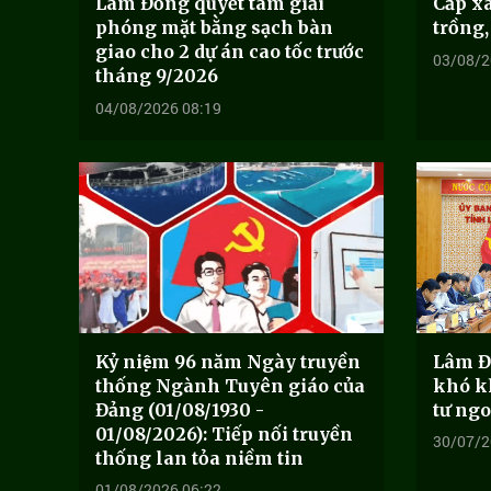
Lâm Đồng quyết tâm giải
Cấp x
phóng mặt bằng sạch bàn
trồng,
giao cho 2 dự án cao tốc trước
03/08/2
tháng 9/2026
04/08/2026 08:19
Kỷ niệm 96 năm Ngày truyền
Lâm Đ
thống Ngành Tuyên giáo của
khó k
Đảng (01/08/1930 -
tư ng
01/08/2026): Tiếp nối truyền
30/07/2
thống lan tỏa niềm tin
01/08/2026 06:22