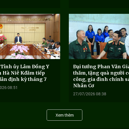
ư Tỉnh ủy Lâm Đồng Y
Đại tướng Phan Văn G
 Hà Niê Kđăm tiếp
thăm, tặng quà người c
dân định kỳ tháng 7
công, gia đình chính s
Nhân Cơ
026 08:51
27/07/2026 08:38
Xem thêm