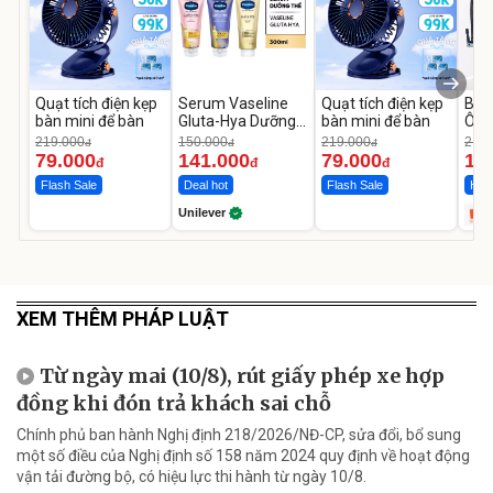
Quạt tích điện kẹp
Serum Vaseline
Quạt tích điện kẹp
Bơm
bàn mini để bàn
Gluta-Hya Dưỡng
bàn mini để bàn
Ô T
Da Sáng Mịn Sau 7
MED
219.000
150.000
219.000
2.69
đ
đ
đ
Ngày
12.
79.000
141.000
79.000
1.
đ
đ
đ
Flash Sale
Deal hot
Flash Sale
Hot 
Unilever
XEM THÊM PHÁP LUẬT
Từ ngày mai (10/8), rút giấy phép xe hợp
đồng khi đón trả khách sai chỗ
Chính phủ ban hành Nghị định 218/2026/NĐ-CP, sửa đổi, bổ sung
một số điều của Nghị định số 158 năm 2024 quy định về hoạt động
vận tải đường bộ, có hiệu lực thi hành từ ngày 10/8.