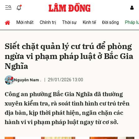
Mới nhất
Chính trị
Thời sự
Kinh tế
Đời sống
Pháp l
Gửi bình luận
Siết chặt quản lý cư trú để phòng
ngừa vi phạm pháp luật ở Bắc Gia
Nghĩa
29/01/2026 13:00
Nguyễn Nam
.
Công an phường Bắc Gia Nghĩa đã thường
Hủy
Gửi
xuyên kiểm tra, rà soát tình hình cư trú trên
địa bàn, kịp thời phát hiện, ngăn chặn các
hành vi vi phạm pháp luật ngay từ cơ sở.