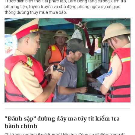
Trước diễn biến thời tiết phức tạp, Lâm Đồng tăng cường kiểm tra
phương tiện, tuyên truyền và chủ động phòng ngừa sự cố giao
thông đường thủy mùa mưa bão.
“Đánh sập” đường dây ma túy từ kiểm tra
hành chính
Chỉ trong khoảng 8 giờ truy xét liên tục, Công an xã Đức Trọng đã