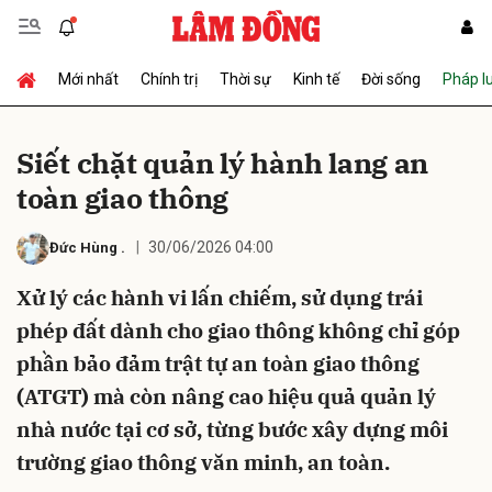
Mới nhất
Chính trị
Thời sự
Kinh tế
Đời sống
Pháp l
Gửi bình luận
Siết chặt quản lý hành lang an
toàn giao thông
30/06/2026 04:00
Đức Hùng
.
Xử lý các hành vi lấn chiếm, sử dụng trái
phép đất dành cho giao thông không chỉ góp
Hủy
Gửi
phần bảo đảm trật tự an toàn giao thông
(ATGT) mà còn nâng cao hiệu quả quản lý
nhà nước tại cơ sở, từng bước xây dựng môi
trường giao thông văn minh, an toàn.