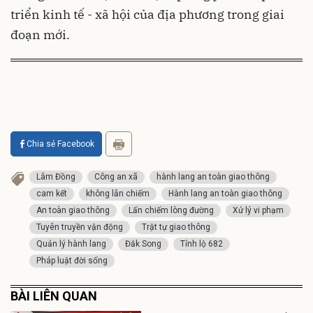
triển kinh tế - xã hội của địa phương trong giai
đoạn mới.
Chia sẻ Facebook
Lâm Đồng
Công an xã
hành lang an toàn giao thông
cam kết
không lẫn chiếm
Hành lang an toàn giao thông
An toàn giao thông
Lấn chiếm lòng đường
Xử lý vi phạm
Tuyên truyền vận động
Trật tự giao thông
Quản lý hành lang
Đắk Song
Tỉnh lộ 682
Pháp luật đời sống
BÀI LIÊN QUAN