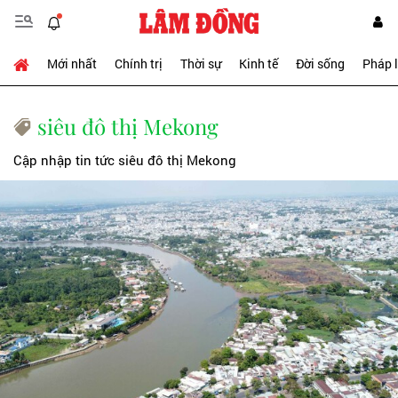
Mới nhất
Chính trị
Thời sự
Kinh tế
Đời sống
Pháp 
siêu đô thị Mekong
Cập nhập tin tức siêu đô thị Mekong