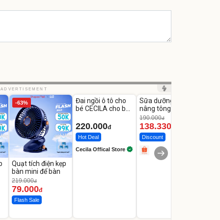
Unmute
Unmute
Unm
ADVERTISEMENT
Đai ngồi ô tô cho
Sữa dưỡng thể
Robot
-63%
-27%
bé CECILA cho bé
nâng tông tức thì
Nhà -
1-9 tuổi
Vaseline Body
Thôn
190.000
3.000
đ
220.000
138.330
2.2
đ
đ
Hot Deal
Discount
Flash
Cecila Offical Store
p
Quạt tích điện kẹp
bàn mini để bàn
219.000
đ
79.000
đ
Flash Sale