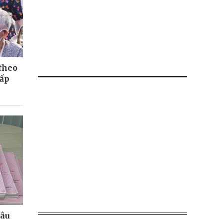
 theo
cấp
lâu