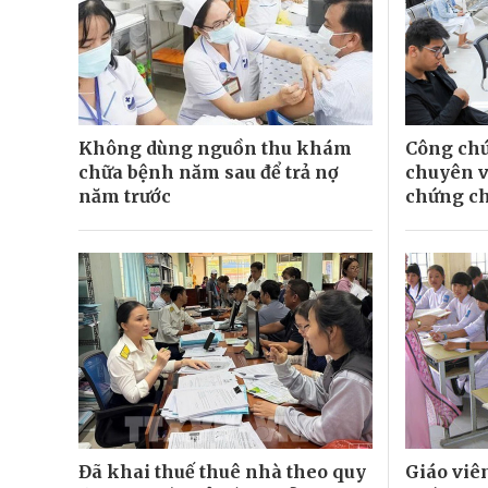
Không dùng nguồn thu khám
Công chứ
chữa bệnh năm sau để trả nợ
chuyên v
năm trước
chứng ch
Đã khai thuế thuê nhà theo quy
Giáo vi