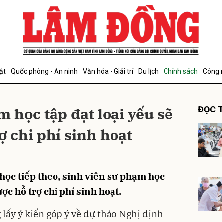
bình luận
ật
Quốc phòng - An ninh
Văn hóa - Giải trí
Du lịch
Chính sách
Công 
 học tập đạt loại yếu sẽ
ĐỌC T
ợ chi phí sinh hoạt
Hủy
G
học tiếp theo, sinh viên sư phạm học
ợc hỗ trợ chi phí sinh hoạt.
lấy ý kiến góp ý về dự thảo Nghị định