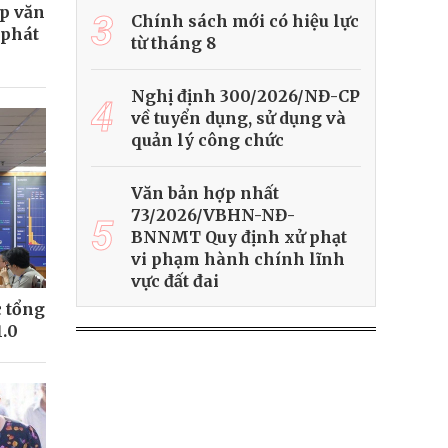
ệp văn
3
Chính sách mới có hiệu lực
 phát
từ tháng 8
Nghị định 300/2026/NĐ-CP
4
về tuyển dụng, sử dụng và
quản lý công chức
Văn bản hợp nhất
73/2026/VBHN-NĐ-
5
BNNMT Quy định xử phạt
vi phạm hành chính lĩnh
vực đất đai
 tổng
1.0