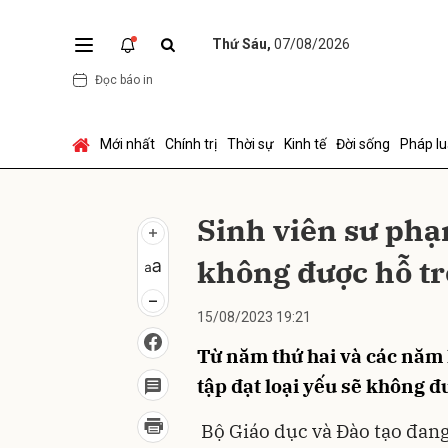
Thứ Sáu,
07/08/2026
Đọc báo in
Gửi 
Mới nhất
Chính trị
Thời sự
Kinh tế
Đời sống
Pháp lu
Sinh viên sư phạm
không được hỗ tr
15/08/2023 19:21
Từ năm thứ hai và các năm 
tập đạt loại yếu sẽ không đư
Bộ Giáo dục và Đào tạo đang 