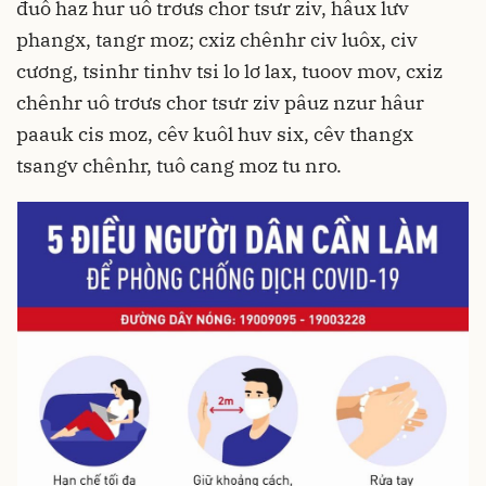
đuô haz hur uô trơưs chor tsưr ziv, hâux lưv
phangx, tangr moz; cxiz chênhr civ luôx, civ
cương, tsinhr tinhv tsi lo lơ lax, tuoov mov, cxiz
chênhr uô trơưs chor tsưr ziv pâuz nzur hâur
paauk cis moz, cêv kuôl huv six, cêv thangx
tsangv chênhr, tuô cang moz tu nro.