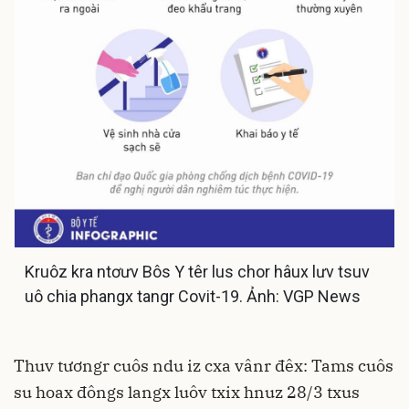
Kruôz kra ntơưv Bôs Y têr lus chor hâux lưv tsuv
uô chia phangx tangr Covit-19. Ảnh: VGP News
Thuv tươngr cuôs ndu iz cxa vânr đêx: Tams cuôs
su hoax đôngs langx luôv txix hnuz 28/3 txus