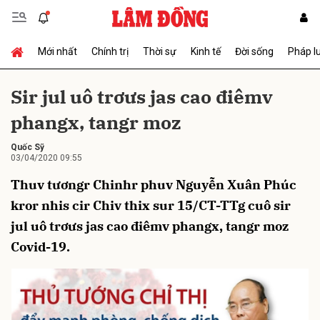
Mới nhất
Chính trị
Thời sự
Kinh tế
Đời sống
Pháp l
Gửi bình luận
Sir jul uô trơưs jas cao điêmv
phangx, tangr moz
Quốc Sỹ
03/04/2020 09:55
Thuv tươngr Chinhr phuv Nguyễn Xuân Phúc
kror nhis cir Chiv thix sur 15/CT-TTg cuô sir
Hủy
Gửi
jul uô trơưs jas cao điêmv phangx, tangr moz
Covid-19.