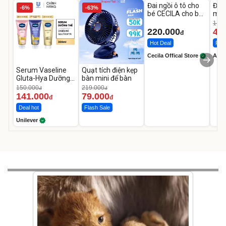
Đai ngồi ô tô cho
Đèn
-6%
-63%
bé CECILA cho bé
mặt
1-9 tuổi
202
1.08
LED
220.000
46
đ
Hot Deal
Flas
Cecila Offical Store
A do
Serum Vaseline
Quạt tích điện kẹp
Gluta-Hya Dưỡng
bàn mini để bàn
Da Sáng Mịn Sau 7
150.000
219.000
đ
đ
Ngày
141.000
79.000
đ
đ
Deal hot
Flash Sale
Unilever