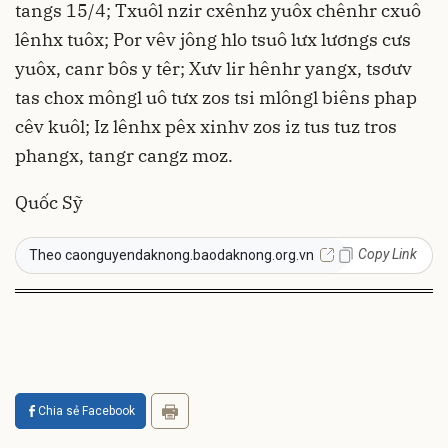
tangs 15/4; Txuôl nzir cxênhz yuôx chênhr cxuô
lênhx tuôx; Por vêv jông hlo tsuô lưx lươngs cưs
yuôx, canr bôs y têr; Xưv lir hênhr yangx, tsơưv
tas chox môngl uô tưx zos tsi mlôngl biêns phap
cêv kuôl; Iz lênhx pêx xinhv zos iz tus tuz tros
phangx, tangr cangz moz.
Quốc Sỹ
Copy Link
Theo caonguyendaknong.baodaknong.org.vn
Chia sẻ Facebook