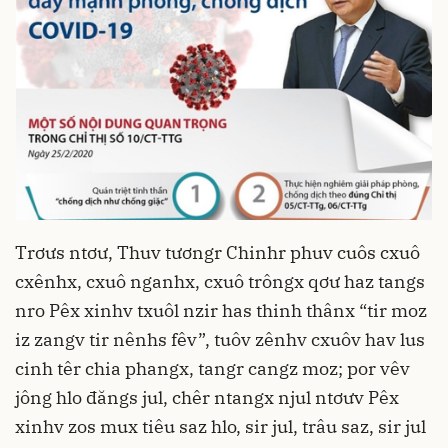
Trơưs ntơư, Thuv tươngr Chinhr phuv cuôs cxuô
cxênhx, cxuô nganhx, cxuô trôngx qơư haz tangs
nro Pêx xinhv txuôl nzir has thinh thânx “tir moz
iz zangv tir nênhs fêv”, tuôv zênhv cxuôv hav lus
cinh têr chia phangx, tangr cangz moz; por vêv
jông hlo đăngs jul, chêr ntangx njul ntơưv Pêx
xinhv zos mux tiêu saz hlo, sir jul, trâu saz, sir jul