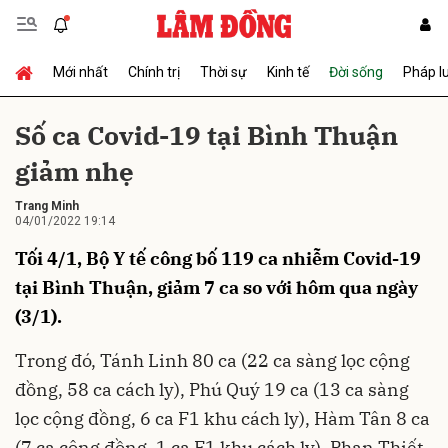
Mới nhất
Chính trị
Thời sự
Kinh tế
Đời sống
Pháp l
Gửi bình luận
Số ca Covid-19 tại Bình Thuận
giảm nhẹ
Trang Minh
04/01/2022 19:14
Tối 4/1, Bộ Y tế công bố 119 ca nhiễm Covid-19
tại Bình Thuận, giảm 7 ca so với hôm qua ngày
Hủy
Gửi
(3/1).
Trong đó, Tánh Linh 80 ca (22 ca sàng lọc cộng
đồng, 58 ca cách ly), Phú Quý 19 ca (13 ca sàng
lọc cộng đồng, 6 ca F1 khu cách ly), Hàm Tân 8 ca
(7 ca cộng đồng, 1 ca F1 khu cách ly), Phan Thiết