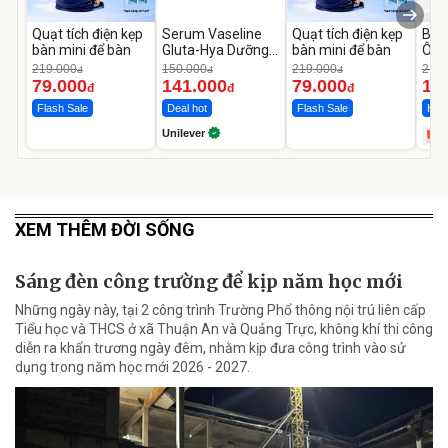
Quạt tích điện kẹp
Serum Vaseline
Quạt tích điện kẹp
Bơm
bàn mini để bàn
Gluta-Hya Dưỡng
bàn mini để bàn
Ô T
Da Sáng Mịn Sau 7
MED
219.000
150.000
219.000
2.69
đ
đ
đ
Ngày
12.
79.000
141.000
79.000
1.
đ
đ
đ
Flash Sale
Deal hot
Flash Sale
Hot 
Unilever
XEM THÊM ĐỜI SỐNG
Sáng đèn công trường để kịp năm học mới
Những ngày này, tại 2 công trình Trường Phổ thông nội trú liên cấp
Tiểu học và THCS ở xã Thuận An và Quảng Trực, không khí thi công
diễn ra khẩn trương ngày đêm, nhằm kịp đưa công trình vào sử
dụng trong năm học mới 2026 - 2027.