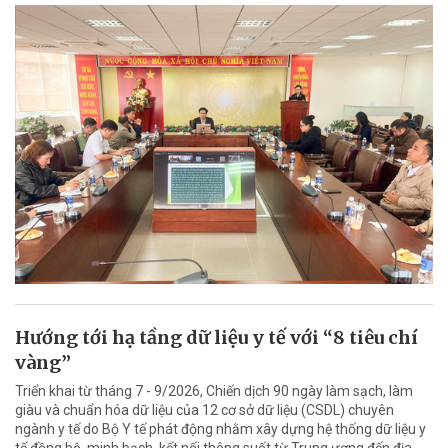
Hướng tới hạ tầng dữ liệu y tế với “8 tiêu chí
vàng”
Triển khai từ tháng 7 - 9/2026, Chiến dịch 90 ngày làm sạch, làm
giàu và chuẩn hóa dữ liệu của 12 cơ sở dữ liệu (CSDL) chuyên
ngành y tế do Bộ Y tế phát động nhằm xây dựng hệ thống dữ liệu y
tế đồng bộ, minh bạch, kết nối thông suốt từ Trung ương đến địa