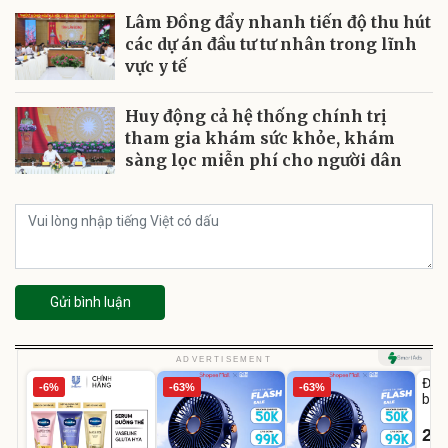
Lâm Đồng đẩy nhanh tiến độ thu hút
các dự án đầu tư tư nhân trong lĩnh
vực y tế
Huy động cả hệ thống chính trị
tham gia khám sức khỏe, khám
sàng lọc miễn phí cho người dân
Gửi bình luận
U
ADVERTISEMENT
Đai 
-6%
-63%
-63%
bé 
1-9 
22