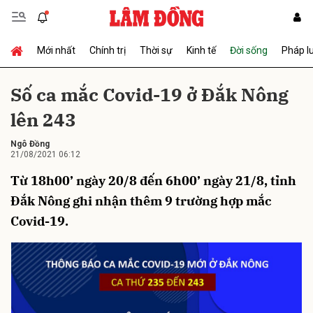
Mới nhất
Chính trị
Thời sự
Kinh tế
Đời sống
Pháp l
Gửi bình luận
Số ca mắc Covid-19 ở Đắk Nông
lên 243
Ngô Đồng
21/08/2021 06:12
Từ 18h00’ ngày 20/8 đến 6h00’ ngày 21/8, tỉnh
Đắk Nông ghi nhận thêm 9 trường hợp mắc
Hủy
Gửi
Covid-19.