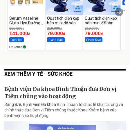
Hot 
Cecil
Serum Vaseline
Quạt tích điện kẹp
Quạt tích điện kẹp
Gluta-Hya Dưỡng
bàn mini để bàn
bàn mini để bàn
Da Sáng Mịn Sau 7
150.000
219.000
219.000
đ
đ
đ
Ngày
141.000
79.000
79.000
đ
đ
đ
Deal hot
Flash Sale
Flash Sale
Unilever
XEM THÊM Y TẾ - SỨC KHỎE
Bệnh viện Đa khoa Bình Thuận đưa Đơn vị
Tiêm chủng vào hoạt động
Sáng 8/8, Bệnh viện Đa khoa Bình Thuận tổ chức lễ khai trương và
chính thức đưa Đơn vị Tiêm chủng thuộc Khoa Khám bệnh của
bệnh viện vào hoạt động.