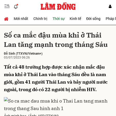
Mới nhất
Chính trị
Thời sự
Kinh tế
Đời sống
Pháp 
Gửi bình luận
Số ca mắc đậu mùa khỉ ở Thái
Lan tăng mạnh trong tháng Sáu
Đỗ Sinh
(TTXVN/Vietnam+)
03/07/2023 06:26
Tất cả 48 trường hợp được xác nhận mắc đậu
mùa khỉ ở Thái Lan vào tháng Sáu đều là nam
Hủy
Gửi
giới, gồm 41 người Thái Lan và bảy người nước
ngoài, trong đó có 22 người bị nhiễm HIV.
Ảnh minh họa. (Ảnh: AFP/TTXVN)