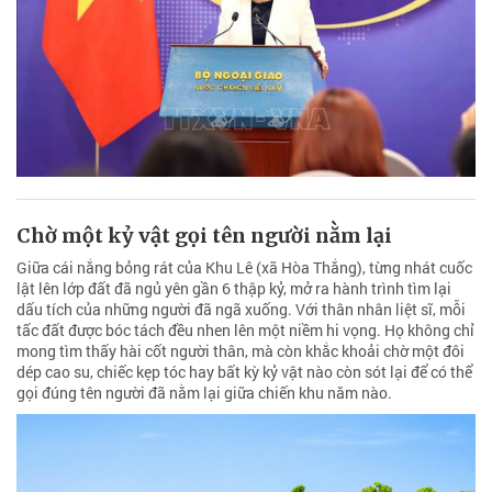
Chờ một kỷ vật gọi tên người nằm lại
Giữa cái nắng bỏng rát của Khu Lê (xã Hòa Thắng), từng nhát cuốc
lật lên lớp đất đã ngủ yên gần 6 thập kỷ, mở ra hành trình tìm lại
dấu tích của những người đã ngã xuống. Với thân nhân liệt sĩ, mỗi
tấc đất được bóc tách đều nhen lên một niềm hi vọng. Họ không chỉ
mong tìm thấy hài cốt người thân, mà còn khắc khoải chờ một đôi
dép cao su, chiếc kẹp tóc hay bất kỳ kỷ vật nào còn sót lại để có thể
gọi đúng tên người đã nằm lại giữa chiến khu năm nào.