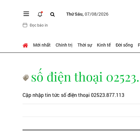
Thứ Sáu,
07/08/2026
Đọc báo in
Mới nhất
Chính trị
Thời sự
Kinh tế
Đời sống
P
số điện thoại 02523.
Cập nhập tin tức số điện thoại 02523.877.113