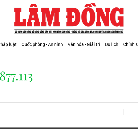
háp luật
Quốc phòng - An ninh
Văn hóa - Giải trí
Du lịch
Chính 
877.113