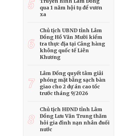
5
Truyền hình Lâm Đồng
qua 1 năm hội tụ để vươn
xa
Chủ tịch UBND tỉnh Lâm
Đồng Hồ Văn Mười kiểm
6
tra thực địa tại Cảng hàng
không quốc tế Liên
Khương
Lâm Đồng quyết tâm giải
7
phóng mặt bằng sạch bàn
giao cho 2 dự án cao tốc
trước tháng 9/2026
Chủ tịch HĐND tỉnh Lâm
8
Đồng Lưu Văn Trung thăm
hỏi gia đình nạn nhân đuối
nước