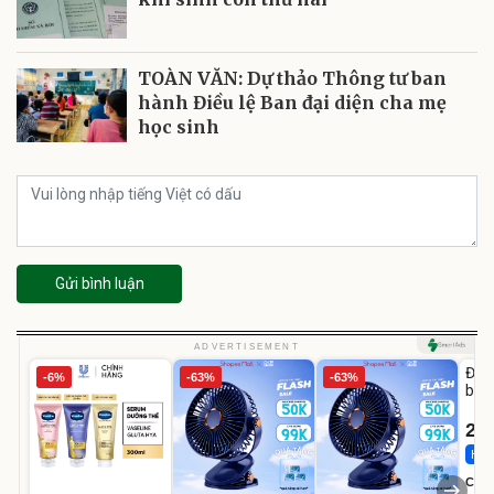
TOÀN VĂN: Dự thảo Thông tư ban
hành Điều lệ Ban đại diện cha mẹ
học sinh
Gửi bình luận
U
ADVERTISEMENT
Đai 
-6%
-63%
-63%
bé 
1-9 
22
Hot 
Cecil