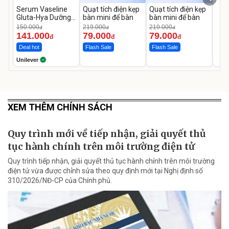
Serum Vaseline
Quạt tích điện kẹp
Quạt tích điện kẹp
Gluta-Hya Dưỡng
bàn mini để bàn
bàn mini để bàn
Da Sáng Mịn Sau 7
150.000
219.000
219.000
đ
đ
đ
Ngày
141.000
79.000
79.000
đ
đ
đ
Deal hot
Flash Sale
Flash Sale
Unilever
XEM THÊM CHÍNH SÁCH
Quy trình mới về tiếp nhận, giải quyết thủ
tục hành chính trên môi trường điện tử
Quy trình tiếp nhận, giải quyết thủ tục hành chính trên môi trường
điện tử vừa được chỉnh sửa theo quy định mới tại Nghị định số
310/2026/NĐ-CP của Chính phủ.