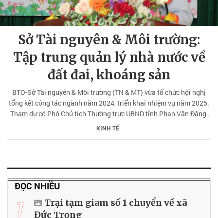
Sở Tài nguyên & Môi trường:
Tập trung quản lý nhà nước về
đất đai, khoáng sản
BTO-Sở Tài nguyên & Môi trường (TN & MT) vừa tổ chức hội nghị
tổng kết công tác ngành năm 2024, triển khai nhiệm vụ năm 2025.
Tham dự có Phó Chủ tịch Thường trực UBND tỉnh Phan Văn Đăng;
đại diện lãnh đạo các sở ngành chức năng, UBND huyện, thị, thành
KINH TẾ
phố.
ĐỌC NHIỀU
1
Trại tạm giam số 1 chuyển về xã
Đức Trọng