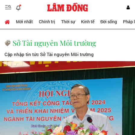
Mới nhất
Chính trị
Thời sự
Kinh tế
Đời sống
Pháp 
Sở Tài nguyên Môi trường
Cập nhập tin tức Sở Tài nguyên Môi trường