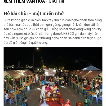
XEM THÊM VĂN HÓA - GIẢI TRÍ
Hô bài chòi - một miền nhớ
Giữa không gian cửa biển, bàn tay run run của nghệ nhân trao từng
thẻ bài, mái tóc bạc thắt bím gọn gàng, giọng hát khàn đục cất lên
sau nhiều giờ phục vụ khán giả. Tiếng hô bài chòi vang vọng như ký
ức của người xứ biển. Di sản từng được UNESCO ghi danh ấy hôm
nay vẫn được gìn giữ nhờ những nghệ nhân đã dành gần trọn cuộc
đời để giữ tiếng hô quê hương.