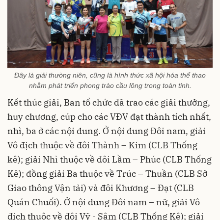
Đây là giải thường niên, cũng là hình thức xã hội hóa thể thao
nhằm phát triển phong trào cầu lông trong toàn tỉnh.
Kết thúc giải, Ban tổ chức đã trao các giải thưởng,
huy chương, cúp cho các VĐV đạt thành tích nhất,
nhì, ba ở các nội dung. Ở nội dung Đôi nam, giải
Vô địch thuộc về đôi Thành – Kim (CLB Thống
kê); giải Nhì thuộc về đôi Lầm – Phúc (CLB Thống
Kê); đồng giải Ba thuộc về Trúc – Thuần (CLB Sở
Giao thông Vận tải) và đôi Khương – Đạt (CLB
Quán Chuối). Ở nội dung Đôi nam – nữ, giải Vô
địch thuộc về đôi Vỹ - Sâm (CLB Thống Kê); giải