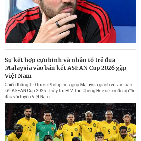
Sự kết hợp cựu binh và nhân tố trẻ đưa
Malaysia vào bán kết ASEAN Cup 2026 gặp
Việt Nam
Chiến thắng 1-0 trước Philippines giúp Malaysia giành vé vào bán
kết ASEAN Cup 2026. Thầy trò HLV Tan Cheng Hoe sẽ chuẩn bị đối
đầu với tuyển Việt Nam.