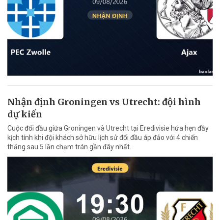
Nhận định Groningen vs Utrecht: đội hình
dự kiến
Cuộc đối đầu giữa Groningen và Utrecht tại Eredivisie hứa hẹn đầy
kịch tính khi đội khách sở hữu lịch sử đối đầu áp đảo với 4 chiến
thắng sau 5 lần chạm trán gần đây nhất.