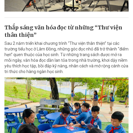
Thắp sáng văn hóa đọc từ những “Thư viện
thân thiện”
Sau 2 năm triển khai chương trình “Thư viện thân thiện” tại các
trường tiểu học ở Lâm Đồng, những góc đọc nhỏ đã trở thành “điểm
hẹn” quen thuộc của học sinh. Từ những trang sách được mở ra
mỗi ngày, văn hóa đọc dần lan tỏa trong nhà trường, khơi dậy niềm
yêu thích học tập, bồi đắp kỹ năng, nhân cách và mở rộng cánh cửa
tri thức cho hàng ngàn học sinh.