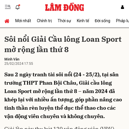
Mới nhất
Chính trị
Thời sự
Kinh tế
Đời sống
Pháp l
Gửi bình luận
Sôi nổi Giải Cầu lông Loan Sport
mở rộng lần thứ 8
Minh Vân
25/02/2024 17:55
Sau 2 ngày tranh tài sôi nổi (24 - 25/2), tại sân
trường THPT Phan Bội Châu, Giải cầu lông
Hủy
Gửi
Loan Sport mở rộng lần thứ 8 – năm 2024 đã
khép lại với nhiều ấn tượng, góp phần nâng cao
tinh thần rèn luyện thể dục thể thao cho các
vận động viên chuyên và không chuyên.
Giải lần này thu hút 120 vận động viên (VĐV)