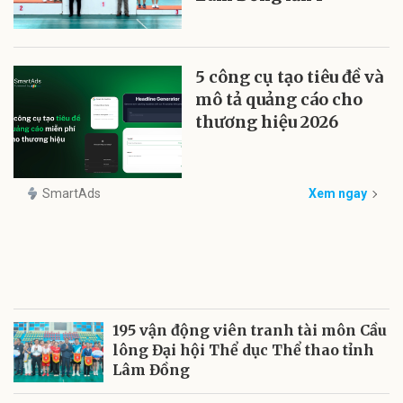
5 công cụ tạo tiêu đề và
mô tả quảng cáo cho
thương hiệu 2026
SmartAds
Xem ngay
195 vận động viên tranh tài môn Cầu
lông Đại hội Thể dục Thể thao tỉnh
Lâm Đồng