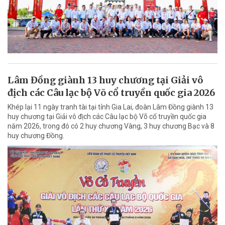
Lâm Đồng giành 13 huy chương tại Giải vô
địch các Câu lạc bộ Võ cổ truyền quốc gia 2026
Khép lại 11 ngày tranh tài tại tỉnh Gia Lai, đoàn Lâm Đồng giành 13
huy chương tại Giải vô địch các Câu lạc bộ Võ cổ truyền quốc gia
năm 2026, trong đó có 2 huy chương Vàng, 3 huy chương Bạc và 8
huy chương Đồng.