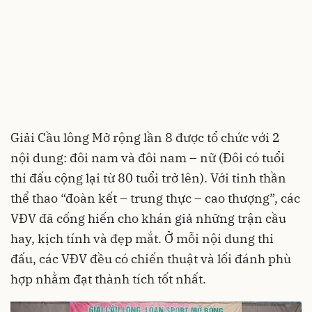
Giải Cầu lông Mở rộng lần 8 được tổ chức với 2
nội dung: đôi nam và đôi nam – nữ (Đôi có tuổi
thi đấu cộng lại từ 80 tuổi trở lên). Với tinh thần
thể thao “đoàn kết – trung thực – cao thượng”, các
VĐV đã cống hiến cho khán giả những trận cầu
hay, kịch tính và đẹp mắt. Ở mỗi nội dung thi
đấu, các VĐV đều có chiến thuật và lối đánh phù
hợp nhằm đạt thành tích tốt nhất.