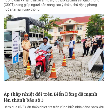
hướng dẫn kỹ năng lái xe an toàn, lực lượng cảnh sát giao thông
(CSGT) đang giúp người dân nâng cao ý thức, chủ động phòng
ngừa tai nạn giao thông.
Áp thấp nhiệt đới trên Biển Đông đã mạnh
lên thành bão số 3
Đêm qua (5/8), áp thấp nhiệt đới trên vùng biển phía đông nam khu