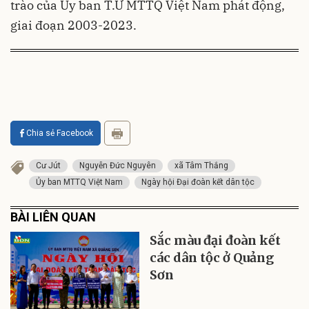
trào của Ủy ban T.Ư MTTQ Việt Nam phát động,
giai đoạn 2003-2023.
Chia sẻ Facebook
Cư Jút
Nguyễn Đức Nguyên
xã Tâm Thắng
Ủy ban MTTQ Việt Nam
Ngày hội Đại đoàn kết dân tộc
BÀI LIÊN QUAN
Sắc màu đại đoàn kết
các dân tộc ở Quảng
Sơn