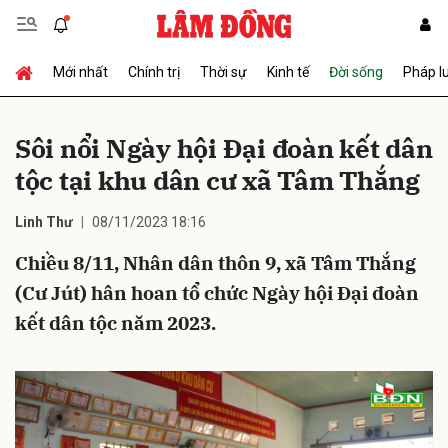
Mới nhất
Chính trị
Thời sự
Kinh tế
Đời sống
Pháp l
Gửi bình luận
Sôi nổi Ngày hội Đại đoàn kết dân
tộc tại khu dân cư xã Tâm Thắng
Linh Thư
08/11/2023 18:16
Chiều 8/11, Nhân dân thôn 9, xã Tâm Thắng
(Cư Jút) hân hoan tổ chức Ngày hội Đại đoàn
Hủy
Gửi
kết dân tộc năm 2023.