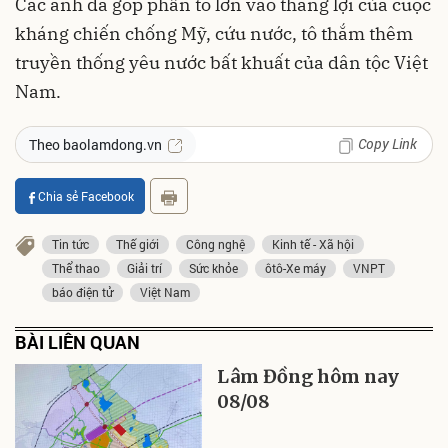
Các anh đã góp phần to lớn vào thắng lợi của cuộc
kháng chiến chống Mỹ, cứu nước, tô thắm thêm
truyền thống yêu nước bất khuất của dân tộc Việt
Nam.
Copy Link
Theo baolamdong.vn
Chia sẻ Facebook
Tin tức
Thế giới
Công nghệ
Kinh tế - Xã hội
Thể thao
Giải trí
Sức khỏe
ôtô-Xe máy
VNPT
báo điện tử
Việt Nam
BÀI LIÊN QUAN
Lâm Đồng hôm nay
08/08