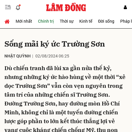
Mới nhất
Chính trị
Thời sự
Kinh tế
Đời sống
Pháp 
Gửi bình luận
Sống mãi ký ức Trường Sơn
NHẬT QUỲNH
02/08/2024 06:25
Dù chiến tranh đã lùi xa gần nửa thế kỷ,
nhưng những ký ức hào hùng về một thời “xẻ
dọc Trường Sơn” vẫn còn vẹn nguyên trong
Hủy
Gửi
tâm trí của những chiến sĩ Trường Sơn.
Đường Trường Sơn, hay đường mòn Hồ Chí
Minh, không chỉ là một tuyến đường chiến
lược góp phần to lớn kết thúc thắng lợi vẻ
vang cuộc kháng chiến chống Mỹ, thu non