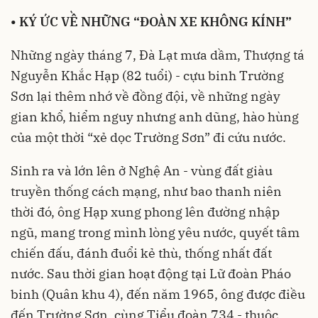
•
KÝ ỨC VỀ NHỮNG “ĐOÀN XE KHÔNG KÍNH”
Những ngày tháng 7, Đà Lạt mưa dầm, Thượng tá
Nguyễn Khắc Hạp (82 tuổi) - cựu binh Trường
Sơn lại thêm nhớ về đồng đội, về những ngày
gian khổ, hiểm nguy nhưng anh dũng, hào hùng
của một thời “xẻ dọc Trường Sơn” đi cứu nước.
Sinh ra và lớn lên ở Nghệ An - vùng đất giàu
truyền thống cách mạng, như bao thanh niên
thời đó, ông Hạp xung phong lên đường nhập
ngũ, mang trong mình lòng yêu nước, quyết tâm
chiến đấu, đánh đuổi kẻ thù, thống nhất đất
nước. Sau thời gian hoạt động tại Lữ đoàn Pháo
binh (Quân khu 4), đến năm 1965, ông được điều
đến Trường Sơn, cùng Tiểu đoàn 734 - thuộc