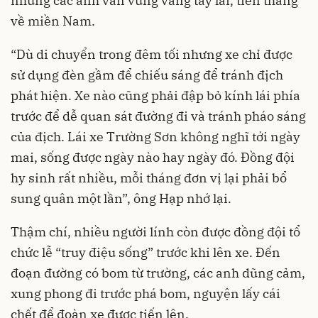
nhưng các anh vẫn vững vàng tay lái, tiến thẳng
về miền Nam.
“Dù di chuyển trong đêm tối nhưng xe chỉ được
sử dụng đèn gầm để chiếu sáng để tránh địch
phát hiện. Xe nào cũng phải đập bỏ kính lái phía
trước để dễ quan sát đường đi và tránh pháo sáng
của địch. Lái xe Trường Sơn không nghĩ tới ngày
mai, sống được ngày nào hay ngày đó. Đồng đội
hy sinh rất nhiều, mỗi tháng đơn vị lại phải bổ
sung quân một lần”, ông Hạp nhớ lại.
Thậm chí, nhiều người lính còn được đồng đội tổ
chức lễ “truy điệu sống” trước khi lên xe. Đến
đoạn đường có bom từ trường, các anh dũng cảm,
xung phong đi trước phá bom, nguyện lấy cái
chết để đoàn xe được tiến lên.